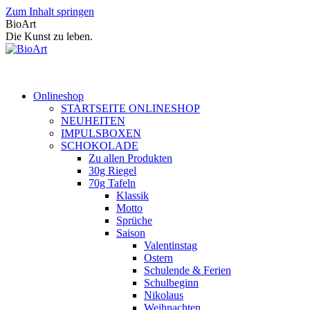
Zum Inhalt springen
BioArt
Die Kunst zu leben.
Onlineshop
STARTSEITE ONLINESHOP
NEUHEITEN
IMPULSBOXEN
SCHOKOLADE
Zu allen Produkten
30g Riegel
70g Tafeln
Klassik
Motto
Sprüche
Saison
Valentinstag
Ostern
Schulende & Ferien
Schulbeginn
Nikolaus
Weihnachten