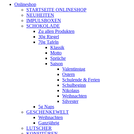
Onlineshop
STARTSEITE ONLINESHOP
NEUHEITEN
IMPULSBOXEN
SCHOKOLADE
Zu allen Produkten
30g Riegel
70g Tafeln
Klassik
Motto
Sprüche
Saison
Valentinstag
Ostern
Schulende & Ferien
Schulbeginn
Nikolaus
Weihnachten
Silvester
5g Naps
GESCHENKEWELT
Weihnachten
Ganzjährig
LUTSCHER
KONFITÜREN