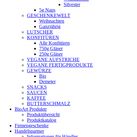
Silvester
5g Naps
GESCHENKEWELT
Weihnachten
Ganzjährig
LUTSCHER
KONFITÜREN
Alle Konfitüren
750g Gläser
250g Gläser
VEGANE AUFSTRICHE
VEGANE FERTIGPRODUKTE
GEWÜRZE
Bio
Demeter
SNACKS
SAUCEN
KAFFEE
BUTTERSCHMALZ
BioArt Produkte
Produktübersicht
Produktkatalog
Firmengeschenke
Handelspartner
Informationen für Händler