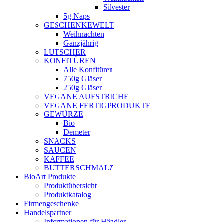
Silvester
5g Naps
GESCHENKEWELT
Weihnachten
Ganzjährig
LUTSCHER
KONFITÜREN
Alle Konfitüren
750g Gläser
250g Gläser
VEGANE AUFSTRICHE
VEGANE FERTIGPRODUKTE
GEWÜRZE
Bio
Demeter
SNACKS
SAUCEN
KAFFEE
BUTTERSCHMALZ
BioArt Produkte
Produktübersicht
Produktkatalog
Firmengeschenke
Handelspartner
Informationen für Händler