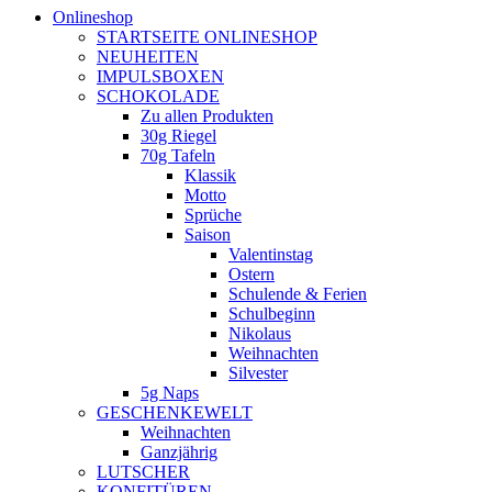
Onlineshop
STARTSEITE ONLINESHOP
NEUHEITEN
IMPULSBOXEN
SCHOKOLADE
Zu allen Produkten
30g Riegel
70g Tafeln
Klassik
Motto
Sprüche
Saison
Valentinstag
Ostern
Schulende & Ferien
Schulbeginn
Nikolaus
Weihnachten
Silvester
5g Naps
GESCHENKEWELT
Weihnachten
Ganzjährig
LUTSCHER
KONFITÜREN