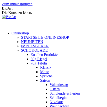
Zum Inhalt springen
BioArt
Die Kunst zu leben.
Onlineshop
STARTSEITE ONLINESHOP
NEUHEITEN
IMPULSBOXEN
SCHOKOLADE
Zu allen Produkten
30g Riegel
70g Tafeln
Klassik
Motto
Sprüche
Saison
Valentinstag
Ostern
Schulende & Ferien
Schulbeginn
Nikolaus
Weihnachten