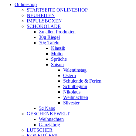
Onlineshop
STARTSEITE ONLINESHOP
NEUHEITEN
IMPULSBOXEN
SCHOKOLADE
Zu allen Produkten
30g Riegel
70g Tafeln
Klassik
Motto
Sprüche
Saison
Valentinstag
Ostern
Schulende & Ferien
Schulbeginn
Nikolaus
Weihnachten
Silvester
5g Naps
GESCHENKEWELT
Weihnachten
Ganzjährig
LUTSCHER
KONFITÜREN