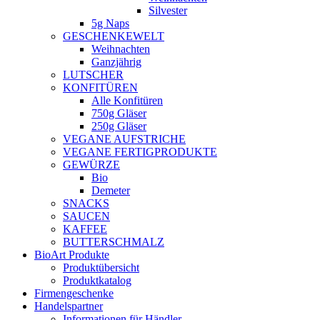
Silvester
5g Naps
GESCHENKEWELT
Weihnachten
Ganzjährig
LUTSCHER
KONFITÜREN
Alle Konfitüren
750g Gläser
250g Gläser
VEGANE AUFSTRICHE
VEGANE FERTIGPRODUKTE
GEWÜRZE
Bio
Demeter
SNACKS
SAUCEN
KAFFEE
BUTTERSCHMALZ
BioArt Produkte
Produktübersicht
Produktkatalog
Firmengeschenke
Handelspartner
Informationen für Händler