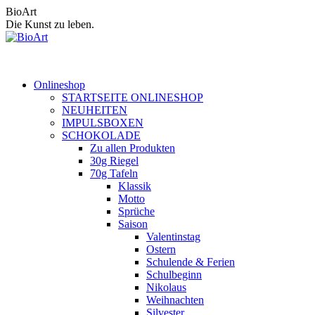
Zum
BioArt
Inhalt
Die Kunst zu leben.
springen
Onlineshop
STARTSEITE ONLINESHOP
NEUHEITEN
IMPULSBOXEN
SCHOKOLADE
Zu allen Produkten
30g Riegel
70g Tafeln
Klassik
Motto
Sprüche
Saison
Valentinstag
Ostern
Schulende & Ferien
Schulbeginn
Nikolaus
Weihnachten
Silvester