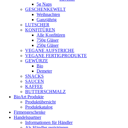
5g Naps
GESCHENKEWELT
Weihnachten
Ganzjährig
LUTSCHER
KONFITÜREN
Alle Konfitüren
750g Gläser
250g Gläser
VEGANE AUFSTRICHE
VEGANE FERTIGPRODUKTE
GEWÜRZE
Bio
Demeter
SNACKS
SAUCEN
KAFFEE
BUTTERSCHMALZ
BioArt Produkte
Produktübersicht
Produktkatalog
Firmengeschenke
Handelspartner
Informationen für Händler
Als Händler registrieren