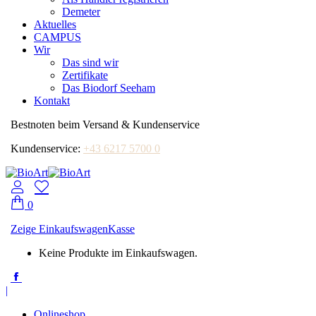
Demeter
Aktuelles
CAMPUS
Wir
Das sind wir
Zertifikate
Das Biodorf Seeham
Kontakt
Bestnoten beim Versand & Kundenservice
Kundenservice:
+43 6217 5700 0
0
Zeige Einkaufswagen
Kasse
Keine Produkte im Einkaufswagen.
Facebook
page
|
opens
in
Onlineshop