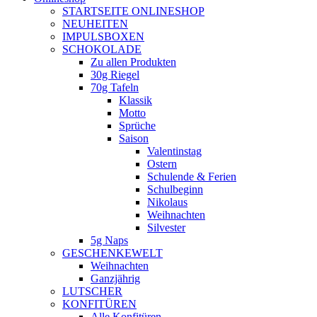
new
STARTSEITE ONLINESHOP
window
NEUHEITEN
IMPULSBOXEN
SCHOKOLADE
Zu allen Produkten
30g Riegel
70g Tafeln
Klassik
Motto
Sprüche
Saison
Valentinstag
Ostern
Schulende & Ferien
Schulbeginn
Nikolaus
Weihnachten
Silvester
5g Naps
GESCHENKEWELT
Weihnachten
Ganzjährig
LUTSCHER
KONFITÜREN
Alle Konfitüren