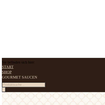
Sie befinden sich hier:
START
SHOP
GOURMET SAUCEN
Products
search