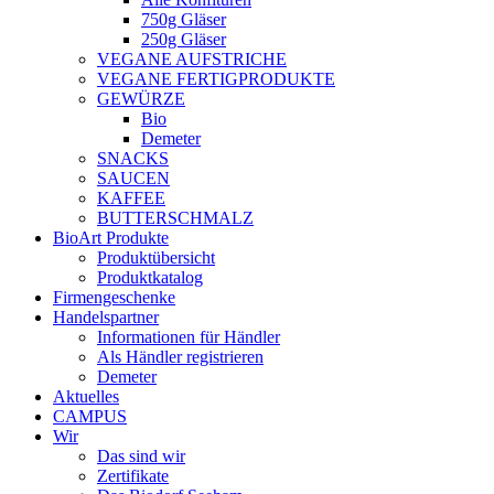
750g Gläser
250g Gläser
VEGANE AUFSTRICHE
VEGANE FERTIGPRODUKTE
GEWÜRZE
Bio
Demeter
SNACKS
SAUCEN
KAFFEE
BUTTERSCHMALZ
BioArt Produkte
Produktübersicht
Produktkatalog
Firmengeschenke
Handelspartner
Informationen für Händler
Als Händler registrieren
Demeter
Aktuelles
CAMPUS
Wir
Das sind wir
Zertifikate