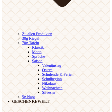
Zu allen Produkten
30g Riegel
70g Tafeln
Klassik
Motto
Sprüche
Saison
Valentinstag
Ostern
Schulende & Ferien
Schulbeginn
Nikolaus
Weihnachten
Silvester
5g Naps
GESCHENKEWELT