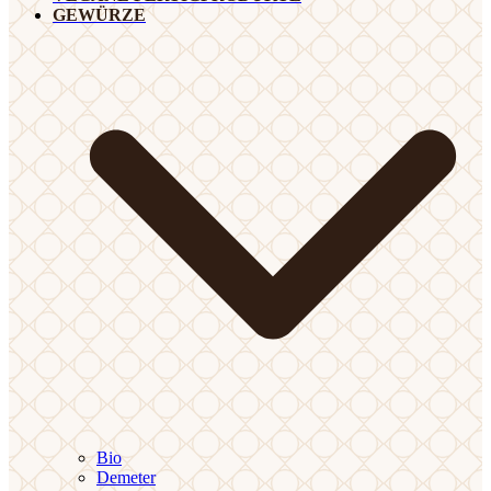
GEWÜRZE
Bio
Demeter