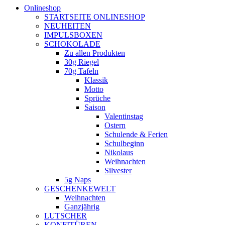
Onlineshop
STARTSEITE ONLINESHOP
NEUHEITEN
IMPULSBOXEN
SCHOKOLADE
Zu allen Produkten
30g Riegel
70g Tafeln
Klassik
Motto
Sprüche
Saison
Valentinstag
Ostern
Schulende & Ferien
Schulbeginn
Nikolaus
Weihnachten
Silvester
5g Naps
GESCHENKEWELT
Weihnachten
Ganzjährig
LUTSCHER
KONFITÜREN