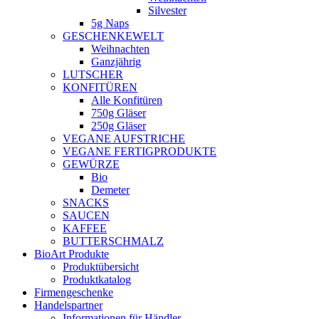
Silvester
5g Naps
GESCHENKEWELT
Weihnachten
Ganzjährig
LUTSCHER
KONFITÜREN
Alle Konfitüren
750g Gläser
250g Gläser
VEGANE AUFSTRICHE
VEGANE FERTIGPRODUKTE
GEWÜRZE
Bio
Demeter
SNACKS
SAUCEN
KAFFEE
BUTTERSCHMALZ
BioArt Produkte
Produktübersicht
Produktkatalog
Firmengeschenke
Handelspartner
Informationen für Händler