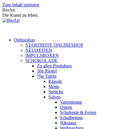
Zum Inhalt springen
BioArt
Die Kunst zu leben.
Onlineshop
STARTSEITE ONLINESHOP
NEUHEITEN
IMPULSBOXEN
SCHOKOLADE
Zu allen Produkten
30g Riegel
70g Tafeln
Klassik
Motto
Sprüche
Saison
Valentinstag
Ostern
Schulende & Ferien
Schulbeginn
Nikolaus
Weihnachten