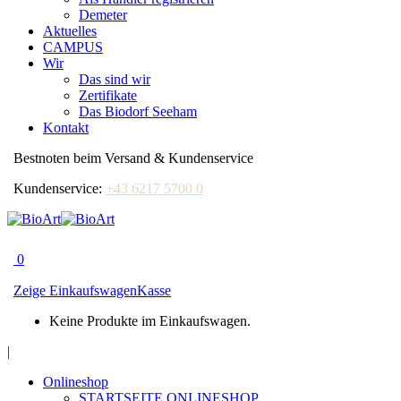
Demeter
Aktuelles
CAMPUS
Wir
Das sind wir
Zertifikate
Das Biodorf Seeham
Kontakt
Bestnoten beim Versand & Kundenservice
Kundenservice:
+43 6217 5700 0
0
Zeige Einkaufswagen
Kasse
Keine Produkte im Einkaufswagen.
Facebook
|
page
Onlineshop
opens
STARTSEITE ONLINESHOP
in