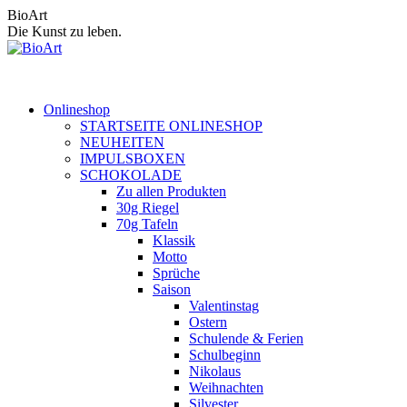
Zum
BioArt
Inhalt
Die Kunst zu leben.
springen
Onlineshop
STARTSEITE ONLINESHOP
NEUHEITEN
IMPULSBOXEN
SCHOKOLADE
Zu allen Produkten
30g Riegel
70g Tafeln
Klassik
Motto
Sprüche
Saison
Valentinstag
Ostern
Schulende & Ferien
Schulbeginn
Nikolaus
Weihnachten
Silvester