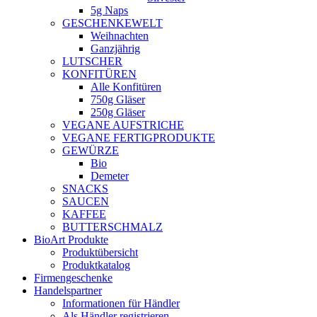
5g Naps
GESCHENKEWELT
Weihnachten
Ganzjährig
LUTSCHER
KONFITÜREN
Alle Konfitüren
750g Gläser
250g Gläser
VEGANE AUFSTRICHE
VEGANE FERTIGPRODUKTE
GEWÜRZE
Bio
Demeter
SNACKS
SAUCEN
KAFFEE
BUTTERSCHMALZ
BioArt Produkte
Produktübersicht
Produktkatalog
Firmengeschenke
Handelspartner
Informationen für Händler
Als Händler registrieren