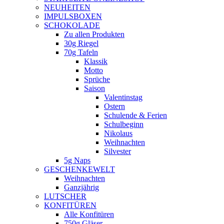
NEUHEITEN
new
IMPULSBOXEN
window
SCHOKOLADE
Zu allen Produkten
30g Riegel
70g Tafeln
Klassik
Motto
Sprüche
Saison
Valentinstag
Ostern
Schulende & Ferien
Schulbeginn
Nikolaus
Weihnachten
Silvester
5g Naps
GESCHENKEWELT
Weihnachten
Ganzjährig
LUTSCHER
KONFITÜREN
Alle Konfitüren
750g Gläser