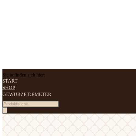
Sie befinden sich hier:
START
SHOP
GEWÜRZE DEMETER
Products
search