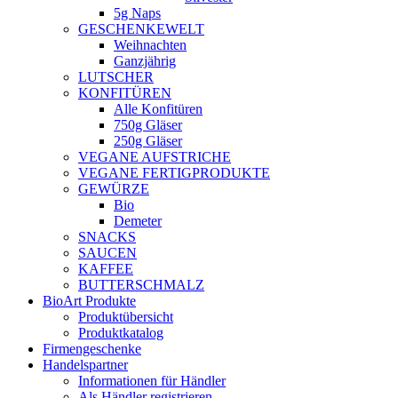
5g Naps
GESCHENKEWELT
Weihnachten
Ganzjährig
LUTSCHER
KONFITÜREN
Alle Konfitüren
750g Gläser
250g Gläser
VEGANE AUFSTRICHE
VEGANE FERTIGPRODUKTE
GEWÜRZE
Bio
Demeter
SNACKS
SAUCEN
KAFFEE
BUTTERSCHMALZ
BioArt Produkte
Produktübersicht
Produktkatalog
Firmengeschenke
Handelspartner
Informationen für Händler
Als Händler registrieren