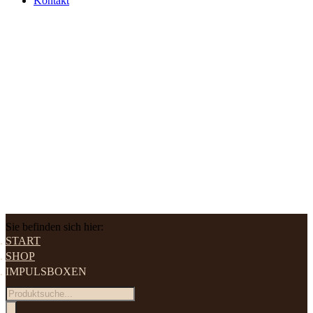
Kontakt
Sie befinden sich hier:
START
SHOP
IMPULSBOXEN
Products
search