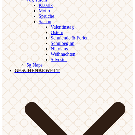
Klassik
Motto
Sprüche
Saison
Valentinstag
Ostern
Schulende & Ferien
Schulbeginn
Nikolaus
Weihnachten
Silvester
5g Naps
GESCHENKEWELT