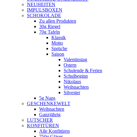
NEUHEITEN
new
IMPULSBOXEN
window
SCHOKOLADE
Zu allen Produkten
30g Riegel
70g Tafeln
Klassik
Motto
Sprüche
Saison
Valentinstag
Ostern
Schulende & Ferien
Schulbeginn
Nikolaus
Weihnachten
Silvester
5g Naps
GESCHENKEWELT
Weihnachten
Ganzjährig
LUTSCHER
KONFITÜREN
Alle Konfitüren
750g Gläser