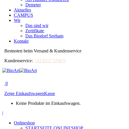
Demeter
Aktuelles
CAMPUS
Wir
Das sind wir
Zertifikate
Das Biodorf Seeham
Kontakt
Bestnoten beim Versand & Kundenservice
Kundenservice:
+43 6217 5700 0
0
Zeige Einkaufswagen
Kasse
Keine Produkte im Einkaufswagen.
Facebook
|
page
Onlineshop
opens
STARTSEITE ONLINESHOP
in