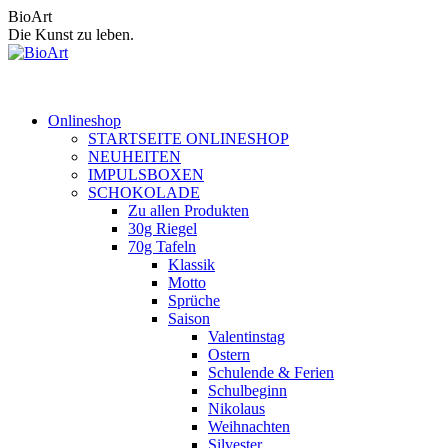
Zum
BioArt
Inhalt
Die Kunst zu leben.
springen
Onlineshop
STARTSEITE ONLINESHOP
NEUHEITEN
IMPULSBOXEN
SCHOKOLADE
Zu allen Produkten
30g Riegel
70g Tafeln
Klassik
Motto
Sprüche
Saison
Valentinstag
Ostern
Schulende & Ferien
Schulbeginn
Nikolaus
Weihnachten
Silvester