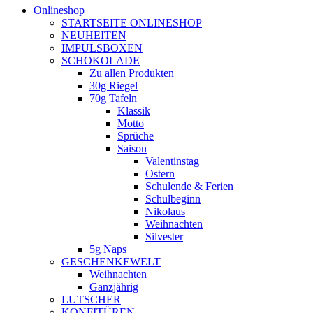
Onlineshop
STARTSEITE ONLINESHOP
NEUHEITEN
IMPULSBOXEN
SCHOKOLADE
Zu allen Produkten
30g Riegel
70g Tafeln
Klassik
Motto
Sprüche
Saison
Valentinstag
Ostern
Schulende & Ferien
Schulbeginn
Nikolaus
Weihnachten
Silvester
5g Naps
GESCHENKEWELT
Weihnachten
Ganzjährig
LUTSCHER
KONFITÜREN