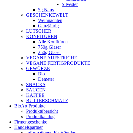
Silvester
5g Naps
GESCHENKEWELT
Weihnachten
Ganzjährig
LUTSCHER
KONFITÜREN
Alle Konfitüren
750g Gläser
250g Gläser
VEGANE AUFSTRICHE
VEGANE FERTIGPRODUKTE
GEWÜRZE
Bio
Demeter
SNACKS
SAUCEN
KAFFEE
BUTTERSCHMALZ
BioArt Produkte
Produktübersicht
Produktkatalog
Firmengeschenke
Handelspartner
Informationen für Händler