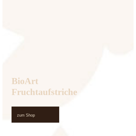
BioArt
Fruchtaufstriche
zum Shop