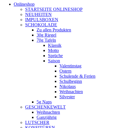
Onlineshop
STARTSEITE ONLINESHOP
NEUHEITEN
IMPULSBOXEN
SCHOKOLADE
Zu allen Produkten
30g Riegel
70g Tafeln
Klassik
Motto
Sprüche
Saison
Valentinstag
Ostern
Schulende & Ferien
Schulbeginn
Nikolaus
Weihnachten
Silvester
5g Naps
GESCHENKEWELT
Weihnachten
Ganzjährig
LUTSCHER
KONFITÜREN