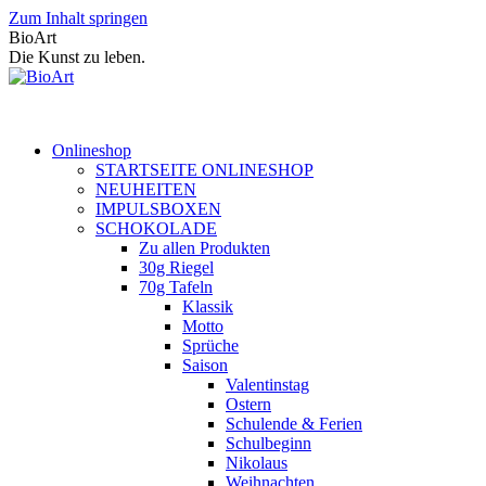
Zum Inhalt springen
BioArt
Die Kunst zu leben.
Onlineshop
STARTSEITE ONLINESHOP
NEUHEITEN
IMPULSBOXEN
SCHOKOLADE
Zu allen Produkten
30g Riegel
70g Tafeln
Klassik
Motto
Sprüche
Saison
Valentinstag
Ostern
Schulende & Ferien
Schulbeginn
Nikolaus
Weihnachten