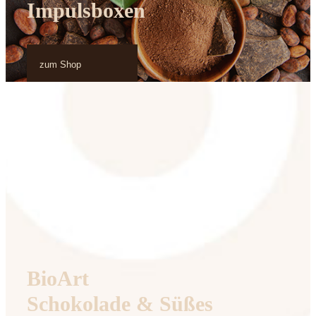
Impulsboxen
zum Shop
BioArt
Schokolade & Süßes