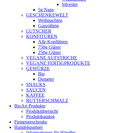
Silvester
5g Naps
GESCHENKEWELT
Weihnachten
Ganzjährig
LUTSCHER
KONFITÜREN
Alle Konfitüren
750g Gläser
250g Gläser
VEGANE AUFSTRICHE
VEGANE FERTIGPRODUKTE
GEWÜRZE
Bio
Demeter
SNACKS
SAUCEN
KAFFEE
BUTTERSCHMALZ
BioArt Produkte
Produktübersicht
Produktkatalog
Firmengeschenke
Handelspartner
Informationen für Händler