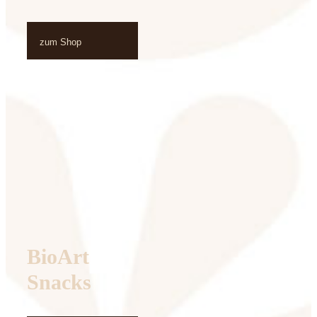
zum Shop
BioArt
Snacks