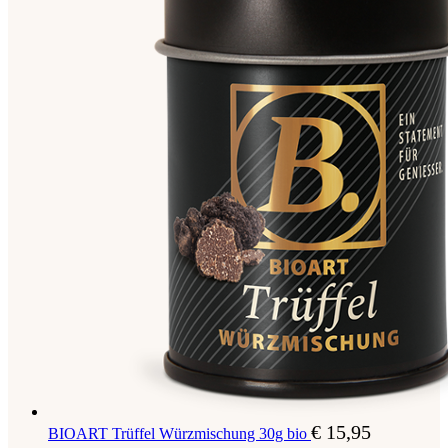
€
15,95
BIOART Trüffel Würzmischung 30g bio