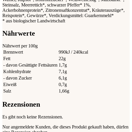
Steinsalz, Meerrettich*, schwarzer Pfeffer* 1%,
Ackerbohnenprotein*, Zitronensaftkonzentrat*, Kräuterauszüge*,
Reispotein*, Gewürze*, Verdickungsmittel: Guarkernmehl*
* aus biologischer Landwirtschaft
Nährwerte
Nährwert per 100g
Brennwert
990kJ / 240kcal
Fett
22g
- davon Gesättigte Fettsäuren
1,7g
Kohlenhydrate
7,1g
- davon Zucker
6,1g
Eiweiß
0,7g
Salz
1,66g
Rezensionen
Es gibt noch keine Rezensionen.
Nur angemeldete Kunden, die dieses Produkt gekauft haben, dürfen