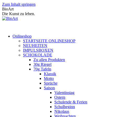
Zum Inhalt springen
BioArt
Die Kunst zu leben.
Onlineshop
STARTSEITE ONLINESHOP
NEUHEITEN
IMPULSBOXEN
SCHOKOLADE
Zu allen Produkten
30g Riegel
70g Tafeln
Klassik
Motto
Sprüche
Saison
Valentinstag
Ostern
Schulende & Ferien
Schulbeginn
Nikolaus
Weihnachten