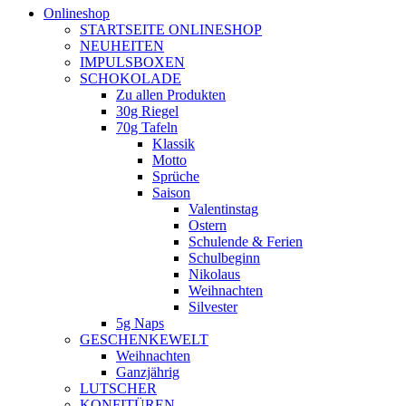
Onlineshop
STARTSEITE ONLINESHOP
NEUHEITEN
IMPULSBOXEN
SCHOKOLADE
Zu allen Produkten
30g Riegel
70g Tafeln
Klassik
Motto
Sprüche
Saison
Valentinstag
Ostern
Schulende & Ferien
Schulbeginn
Nikolaus
Weihnachten
Silvester
5g Naps
GESCHENKEWELT
Weihnachten
Ganzjährig
LUTSCHER
KONFITÜREN