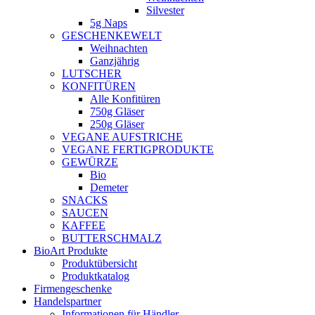
Silvester
5g Naps
GESCHENKEWELT
Weihnachten
Ganzjährig
LUTSCHER
KONFITÜREN
Alle Konfitüren
750g Gläser
250g Gläser
VEGANE AUFSTRICHE
VEGANE FERTIGPRODUKTE
GEWÜRZE
Bio
Demeter
SNACKS
SAUCEN
KAFFEE
BUTTERSCHMALZ
BioArt Produkte
Produktübersicht
Produktkatalog
Firmengeschenke
Handelspartner
Informationen für Händler