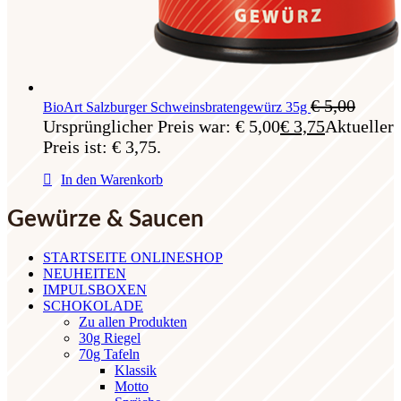
€
5,00
BioArt Salzburger Schweinsbratengewürz 35g
Ursprünglicher Preis war: € 5,00
€
3,75
Aktueller
Preis ist: € 3,75.
In den Warenkorb
Gewürze & Saucen
STARTSEITE ONLINESHOP
NEUHEITEN
IMPULSBOXEN
SCHOKOLADE
Zu allen Produkten
30g Riegel
70g Tafeln
Klassik
Motto