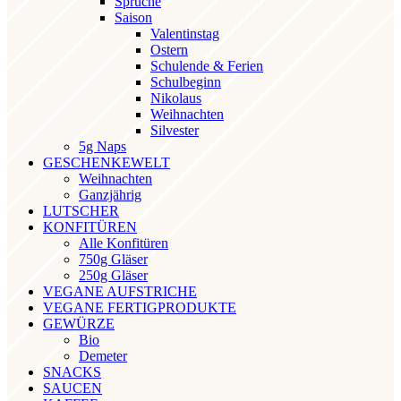
Sprüche
Saison
Valentinstag
Ostern
Schulende & Ferien
Schulbeginn
Nikolaus
Weihnachten
Silvester
5g Naps
GESCHENKEWELT
Weihnachten
Ganzjährig
LUTSCHER
KONFITÜREN
Alle Konfitüren
750g Gläser
250g Gläser
VEGANE AUFSTRICHE
VEGANE FERTIGPRODUKTE
GEWÜRZE
Bio
Demeter
SNACKS
SAUCEN