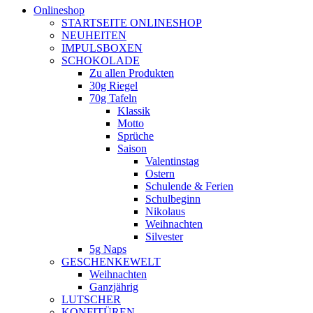
Onlineshop
STARTSEITE ONLINESHOP
NEUHEITEN
IMPULSBOXEN
SCHOKOLADE
Zu allen Produkten
30g Riegel
70g Tafeln
Klassik
Motto
Sprüche
Saison
Valentinstag
Ostern
Schulende & Ferien
Schulbeginn
Nikolaus
Weihnachten
Silvester
5g Naps
GESCHENKEWELT
Weihnachten
Ganzjährig
LUTSCHER
KONFITÜREN