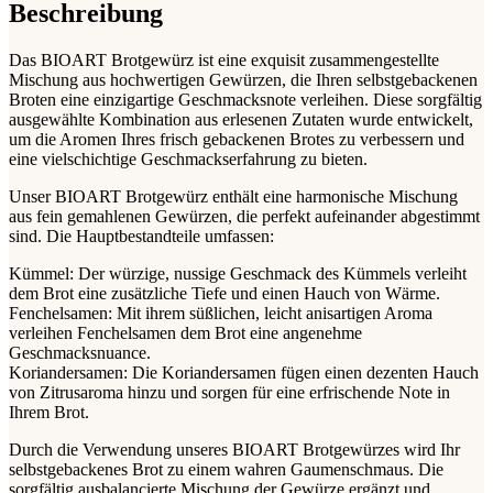
Beschreibung
Das BIOART Brotgewürz ist eine exquisit zusammengestellte
Mischung aus hochwertigen Gewürzen, die Ihren selbstgebackenen
Broten eine einzigartige Geschmacksnote verleihen. Diese sorgfältig
ausgewählte Kombination aus erlesenen Zutaten wurde entwickelt,
um die Aromen Ihres frisch gebackenen Brotes zu verbessern und
eine vielschichtige Geschmackserfahrung zu bieten.
Unser BIOART Brotgewürz enthält eine harmonische Mischung
aus fein gemahlenen Gewürzen, die perfekt aufeinander abgestimmt
sind. Die Hauptbestandteile umfassen:
Kümmel: Der würzige, nussige Geschmack des Kümmels verleiht
dem Brot eine zusätzliche Tiefe und einen Hauch von Wärme.
Fenchelsamen: Mit ihrem süßlichen, leicht anisartigen Aroma
verleihen Fenchelsamen dem Brot eine angenehme
Geschmacksnuance.
Koriandersamen: Die Koriandersamen fügen einen dezenten Hauch
von Zitrusaroma hinzu und sorgen für eine erfrischende Note in
Ihrem Brot.
Durch die Verwendung unseres BIOART Brotgewürzes wird Ihr
selbstgebackenes Brot zu einem wahren Gaumenschmaus. Die
sorgfältig ausbalancierte Mischung der Gewürze ergänzt und