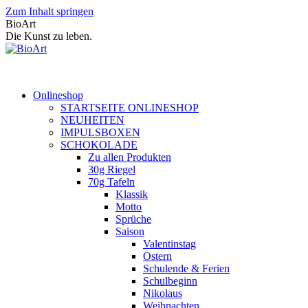
Zum Inhalt springen
BioArt
Die Kunst zu leben.
Onlineshop
STARTSEITE ONLINESHOP
NEUHEITEN
IMPULSBOXEN
SCHOKOLADE
Zu allen Produkten
30g Riegel
70g Tafeln
Klassik
Motto
Sprüche
Saison
Valentinstag
Ostern
Schulende & Ferien
Schulbeginn
Nikolaus
Weihnachten