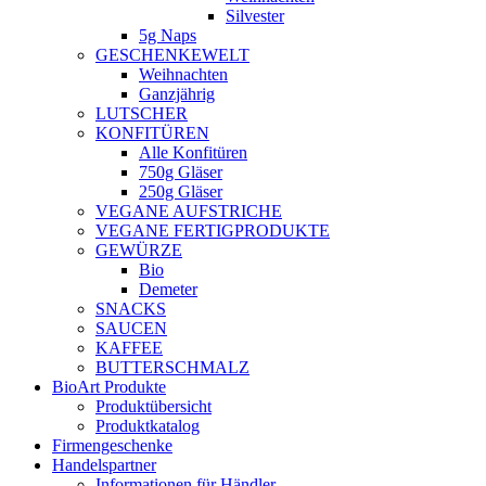
Silvester
5g Naps
GESCHENKEWELT
Weihnachten
Ganzjährig
LUTSCHER
KONFITÜREN
Alle Konfitüren
750g Gläser
250g Gläser
VEGANE AUFSTRICHE
VEGANE FERTIGPRODUKTE
GEWÜRZE
Bio
Demeter
SNACKS
SAUCEN
KAFFEE
BUTTERSCHMALZ
BioArt Produkte
Produktübersicht
Produktkatalog
Firmengeschenke
Handelspartner
Informationen für Händler