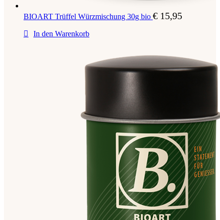
€
15,95
BIOART Trüffel Würzmischung 30g bio
In den Warenkorb