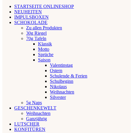
STARTSEITE ONLINESHOP
NEUHEITEN
IMPULSBOXEN
SCHOKOLADE
Zu allen Produkten
30g Riegel
70g Tafeln
Klassik
Motto
Sprüche
Saison
Valentinstag
Ostern
Schulende & Ferien
Schulbeginn
Nikolaus
Weihnachten
Silvester
5g Naps
GESCHENKEWELT
Weihnachten
Ganzjährig
LUTSCHER
KONFITÜREN