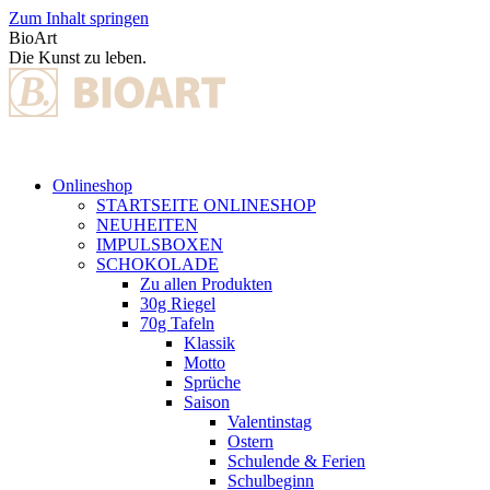
Zum Inhalt springen
BioArt
Die Kunst zu leben.
Onlineshop
STARTSEITE ONLINESHOP
NEUHEITEN
IMPULSBOXEN
SCHOKOLADE
Zu allen Produkten
30g Riegel
70g Tafeln
Klassik
Motto
Sprüche
Saison
Valentinstag
Ostern
Schulende & Ferien
Schulbeginn