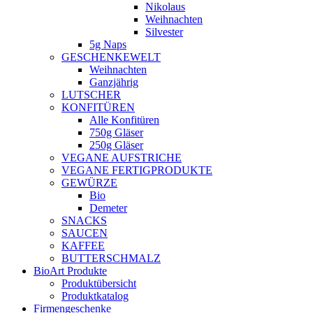
Nikolaus
Weihnachten
Silvester
5g Naps
GESCHENKEWELT
Weihnachten
Ganzjährig
LUTSCHER
KONFITÜREN
Alle Konfitüren
750g Gläser
250g Gläser
VEGANE AUFSTRICHE
VEGANE FERTIGPRODUKTE
GEWÜRZE
Bio
Demeter
SNACKS
SAUCEN
KAFFEE
BUTTERSCHMALZ
BioArt Produkte
Produktübersicht
Produktkatalog
Firmengeschenke