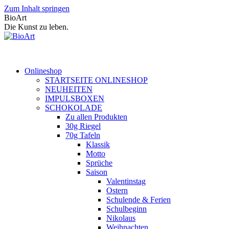
Zum Inhalt springen
BioArt
Die Kunst zu leben.
Onlineshop
STARTSEITE ONLINESHOP
NEUHEITEN
IMPULSBOXEN
SCHOKOLADE
Zu allen Produkten
30g Riegel
70g Tafeln
Klassik
Motto
Sprüche
Saison
Valentinstag
Ostern
Schulende & Ferien
Schulbeginn
Nikolaus
Weihnachten