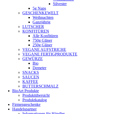
Silvester
5g Naps
GESCHENKEWELT
Weihnachten
Ganzjährig
LUTSCHER
KONFITÜREN
Alle Konfitüren
750g Gläser
250g Gläser
VEGANE AUFSTRICHE
VEGANE FERTIGPRODUKTE
GEWÜRZE
Bio
Demeter
SNACKS
SAUCEN
KAFFEE
BUTTERSCHMALZ
BioArt Produkte
Produktübersicht
Produktkatalog
Firmengeschenke
Handelspartner
Informationen für Händler