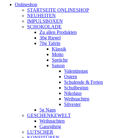
Onlineshop
STARTSEITE ONLINESHOP
NEUHEITEN
IMPULSBOXEN
SCHOKOLADE
Zu allen Produkten
30g Riegel
70g Tafeln
Klassik
Motto
Sprüche
Saison
Valentinstag
Ostern
Schulende & Ferien
Schulbeginn
Nikolaus
Weihnachten
Silvester
5g Naps
GESCHENKEWELT
Weihnachten
Ganzjährig
LUTSCHER
KONFITÜREN