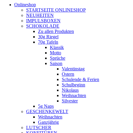
Onlineshop
STARTSEITE ONLINESHOP
NEUHEITEN
IMPULSBOXEN
SCHOKOLADE
Zu allen Produkten
30g Riegel
70g Tafeln
Klassik
Motto
Sprüche
Saison
Valentinstag
Ostern
Schulende & Ferien
Schulbeginn
Nikolaus
Weihnachten
Silvester
5g Naps
GESCHENKEWELT
Weihnachten
Ganzjährig
LUTSCHER
KONFITÜREN