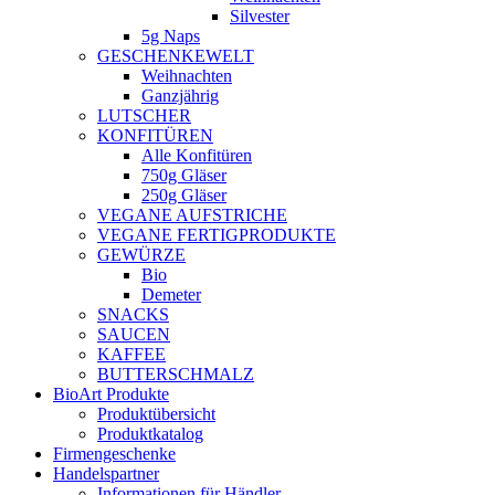
Silvester
5g Naps
GESCHENKEWELT
Weihnachten
Ganzjährig
LUTSCHER
KONFITÜREN
Alle Konfitüren
750g Gläser
250g Gläser
VEGANE AUFSTRICHE
VEGANE FERTIGPRODUKTE
GEWÜRZE
Bio
Demeter
SNACKS
SAUCEN
KAFFEE
BUTTERSCHMALZ
BioArt Produkte
Produktübersicht
Produktkatalog
Firmengeschenke
Handelspartner
Informationen für Händler