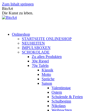
Zum Inhalt springen
BioArt
Die Kunst zu leben.
Onlineshop
STARTSEITE ONLINESHOP
NEUHEITEN
IMPULSBOXEN
SCHOKOLADE
Zu allen Produkten
30g Riegel
70g Tafeln
Klassik
Motto
Sprüche
Saison
Valentinstag
Ostern
Schulende & Ferien
Schulbeginn
Nikolaus
Weihnachten