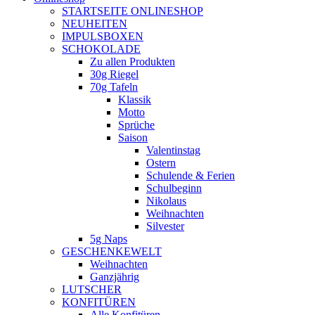
new
STARTSEITE ONLINESHOP
window
NEUHEITEN
IMPULSBOXEN
SCHOKOLADE
Zu allen Produkten
30g Riegel
70g Tafeln
Klassik
Motto
Sprüche
Saison
Valentinstag
Ostern
Schulende & Ferien
Schulbeginn
Nikolaus
Weihnachten
Silvester
5g Naps
GESCHENKEWELT
Weihnachten
Ganzjährig
LUTSCHER
KONFITÜREN
Alle Konfitüren