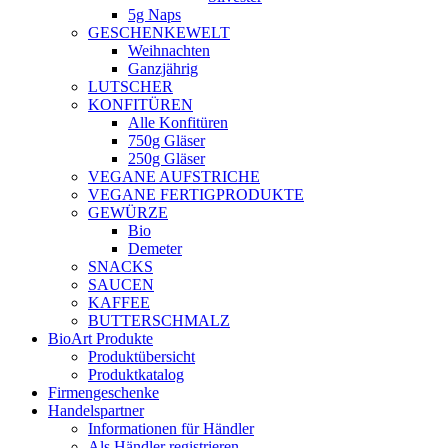
5g Naps
GESCHENKEWELT
Weihnachten
Ganzjährig
LUTSCHER
KONFITÜREN
Alle Konfitüren
750g Gläser
250g Gläser
VEGANE AUFSTRICHE
VEGANE FERTIGPRODUKTE
GEWÜRZE
Bio
Demeter
SNACKS
SAUCEN
KAFFEE
BUTTERSCHMALZ
BioArt Produkte
Produktübersicht
Produktkatalog
Firmengeschenke
Handelspartner
Informationen für Händler
Als Händler registrieren