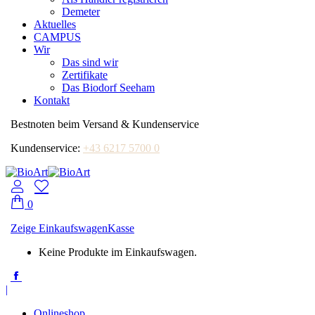
Demeter
Aktuelles
CAMPUS
Wir
Das sind wir
Zertifikate
Das Biodorf Seeham
Kontakt
Bestnoten beim Versand & Kundenservice
Kundenservice:
+43 6217 5700 0
0
Zeige Einkaufswagen
Kasse
Keine Produkte im Einkaufswagen.
Facebook
page
|
opens
in
Onlineshop