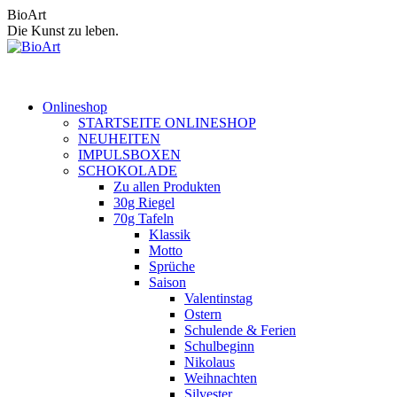
Zum
BioArt
Inhalt
Die Kunst zu leben.
springen
Onlineshop
STARTSEITE ONLINESHOP
NEUHEITEN
IMPULSBOXEN
SCHOKOLADE
Zu allen Produkten
30g Riegel
70g Tafeln
Klassik
Motto
Sprüche
Saison
Valentinstag
Ostern
Schulende & Ferien
Schulbeginn
Nikolaus
Weihnachten
Silvester