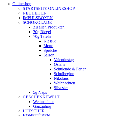
Onlineshop
STARTSEITE ONLINESHOP
NEUHEITEN
IMPULSBOXEN
SCHOKOLADE
Zu allen Produkten
30g Riegel
70g Tafeln
Klassik
Motto
Sprüche
Saison
Valentinstag
Ostern
Schulende & Ferien
Schulbeginn
Nikolaus
Weihnachten
Silvester
5g Naps
GESCHENKEWELT
Weihnachten
Ganzjährig
LUTSCHER
KONFITÜREN