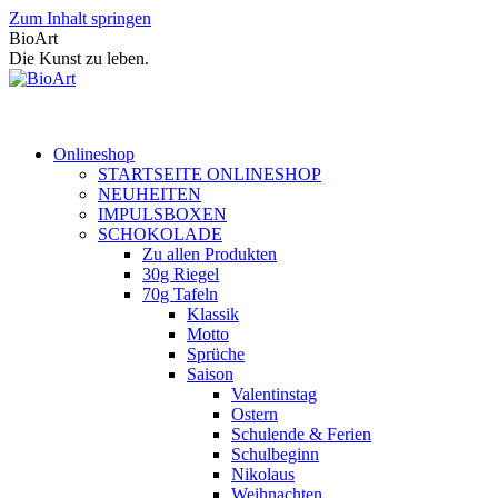
Zum Inhalt springen
BioArt
Die Kunst zu leben.
Onlineshop
STARTSEITE ONLINESHOP
NEUHEITEN
IMPULSBOXEN
SCHOKOLADE
Zu allen Produkten
30g Riegel
70g Tafeln
Klassik
Motto
Sprüche
Saison
Valentinstag
Ostern
Schulende & Ferien
Schulbeginn
Nikolaus
Weihnachten