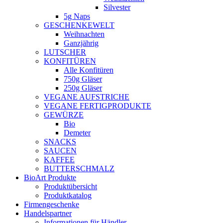
Silvester
5g Naps
GESCHENKEWELT
Weihnachten
Ganzjährig
LUTSCHER
KONFITÜREN
Alle Konfitüren
750g Gläser
250g Gläser
VEGANE AUFSTRICHE
VEGANE FERTIGPRODUKTE
GEWÜRZE
Bio
Demeter
SNACKS
SAUCEN
KAFFEE
BUTTERSCHMALZ
BioArt Produkte
Produktübersicht
Produktkatalog
Firmengeschenke
Handelspartner
Informationen für Händler