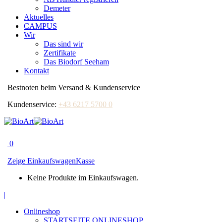
Demeter
Aktuelles
CAMPUS
Wir
Das sind wir
Zertifikate
Das Biodorf Seeham
Kontakt
Bestnoten beim Versand & Kundenservice
Kundenservice:
+43 6217 5700 0
0
Zeige Einkaufswagen
Kasse
Keine Produkte im Einkaufswagen.
Facebook
|
page
Onlineshop
opens
STARTSEITE ONLINESHOP
in