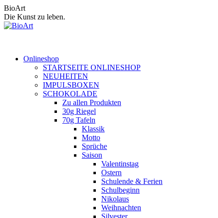
Zum
BioArt
Inhalt
Die Kunst zu leben.
springen
Onlineshop
STARTSEITE ONLINESHOP
NEUHEITEN
IMPULSBOXEN
SCHOKOLADE
Zu allen Produkten
30g Riegel
70g Tafeln
Klassik
Motto
Sprüche
Saison
Valentinstag
Ostern
Schulende & Ferien
Schulbeginn
Nikolaus
Weihnachten
Silvester