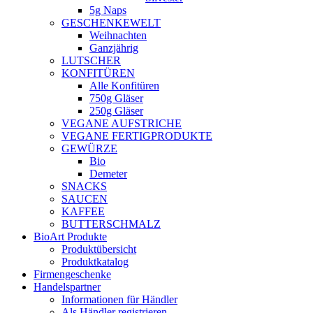
5g Naps
GESCHENKEWELT
Weihnachten
Ganzjährig
LUTSCHER
KONFITÜREN
Alle Konfitüren
750g Gläser
250g Gläser
VEGANE AUFSTRICHE
VEGANE FERTIGPRODUKTE
GEWÜRZE
Bio
Demeter
SNACKS
SAUCEN
KAFFEE
BUTTERSCHMALZ
BioArt Produkte
Produktübersicht
Produktkatalog
Firmengeschenke
Handelspartner
Informationen für Händler
Als Händler registrieren