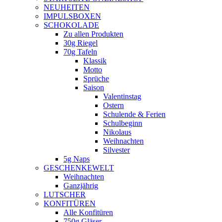
NEUHEITEN
new
IMPULSBOXEN
window
SCHOKOLADE
Zu allen Produkten
30g Riegel
70g Tafeln
Klassik
Motto
Sprüche
Saison
Valentinstag
Ostern
Schulende & Ferien
Schulbeginn
Nikolaus
Weihnachten
Silvester
5g Naps
GESCHENKEWELT
Weihnachten
Ganzjährig
LUTSCHER
KONFITÜREN
Alle Konfitüren
750g Gläser