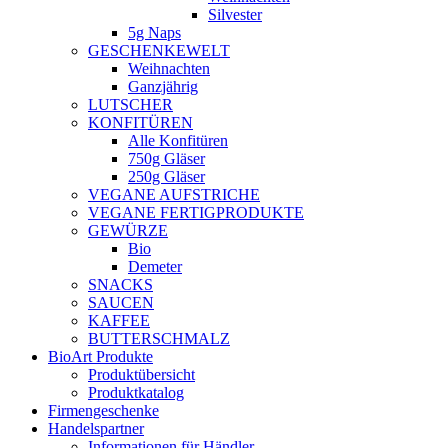
Silvester
5g Naps
GESCHENKEWELT
Weihnachten
Ganzjährig
LUTSCHER
KONFITÜREN
Alle Konfitüren
750g Gläser
250g Gläser
VEGANE AUFSTRICHE
VEGANE FERTIGPRODUKTE
GEWÜRZE
Bio
Demeter
SNACKS
SAUCEN
KAFFEE
BUTTERSCHMALZ
BioArt Produkte
Produktübersicht
Produktkatalog
Firmengeschenke
Handelspartner
Informationen für Händler