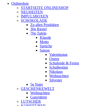
Onlineshop
STARTSEITE ONLINESHOP
NEUHEITEN
IMPULSBOXEN
SCHOKOLADE
Zu allen Produkten
30g Riegel
70g Tafeln
Klassik
Motto
Sprüche
Saison
Valentinstag
Ostern
Schulende & Ferien
Schulbeginn
Nikolaus
Weihnachten
Silvester
5g Naps
GESCHENKEWELT
Weihnachten
Ganzjährig
LUTSCHER
KONFITÜREN