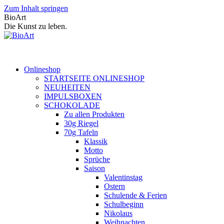
Zum Inhalt springen
BioArt
Die Kunst zu leben.
Onlineshop
STARTSEITE ONLINESHOP
NEUHEITEN
IMPULSBOXEN
SCHOKOLADE
Zu allen Produkten
30g Riegel
70g Tafeln
Klassik
Motto
Sprüche
Saison
Valentinstag
Ostern
Schulende & Ferien
Schulbeginn
Nikolaus
Weihnachten