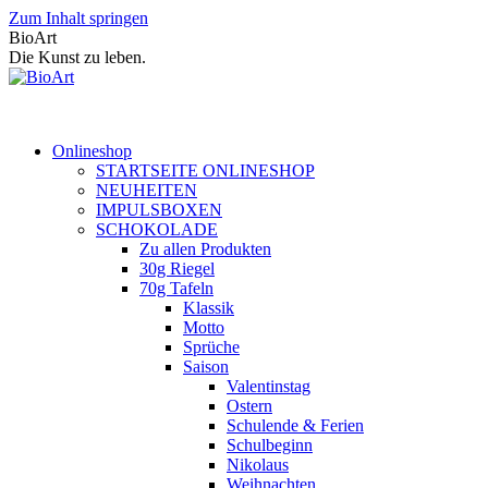
Zum Inhalt springen
BioArt
Die Kunst zu leben.
Onlineshop
STARTSEITE ONLINESHOP
NEUHEITEN
IMPULSBOXEN
SCHOKOLADE
Zu allen Produkten
30g Riegel
70g Tafeln
Klassik
Motto
Sprüche
Saison
Valentinstag
Ostern
Schulende & Ferien
Schulbeginn
Nikolaus
Weihnachten