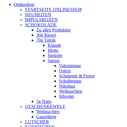
Onlineshop
STARTSEITE ONLINESHOP
NEUHEITEN
IMPULSBOXEN
SCHOKOLADE
Zu allen Produkten
30g Riegel
70g Tafeln
Klassik
Motto
Sprüche
Saison
Valentinstag
Ostern
Schulende & Ferien
Schulbeginn
Nikolaus
Weihnachten
Silvester
5g Naps
GESCHENKEWELT
Weihnachten
Ganzjährig
LUTSCHER
KONFITÜREN