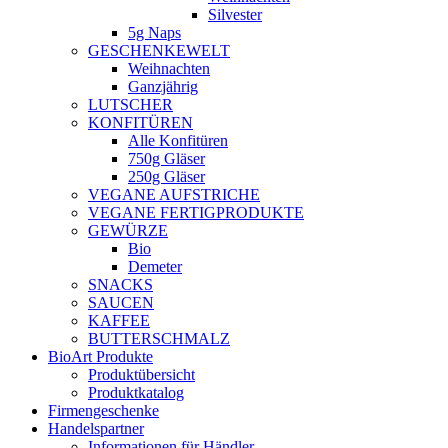
Silvester
5g Naps
GESCHENKEWELT
Weihnachten
Ganzjährig
LUTSCHER
KONFITÜREN
Alle Konfitüren
750g Gläser
250g Gläser
VEGANE AUFSTRICHE
VEGANE FERTIGPRODUKTE
GEWÜRZE
Bio
Demeter
SNACKS
SAUCEN
KAFFEE
BUTTERSCHMALZ
BioArt Produkte
Produktübersicht
Produktkatalog
Firmengeschenke
Handelspartner
Informationen für Händler