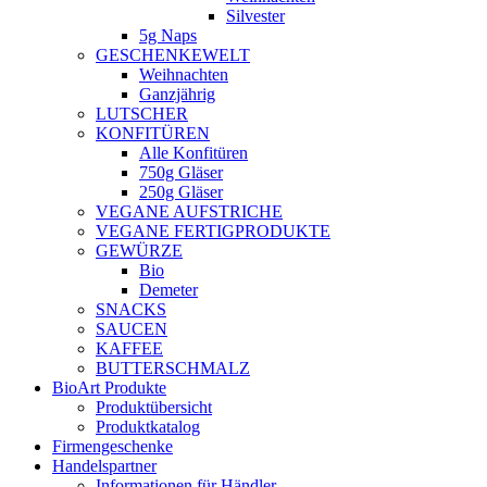
Silvester
5g Naps
GESCHENKEWELT
Weihnachten
Ganzjährig
LUTSCHER
KONFITÜREN
Alle Konfitüren
750g Gläser
250g Gläser
VEGANE AUFSTRICHE
VEGANE FERTIGPRODUKTE
GEWÜRZE
Bio
Demeter
SNACKS
SAUCEN
KAFFEE
BUTTERSCHMALZ
BioArt Produkte
Produktübersicht
Produktkatalog
Firmengeschenke
Handelspartner
Informationen für Händler