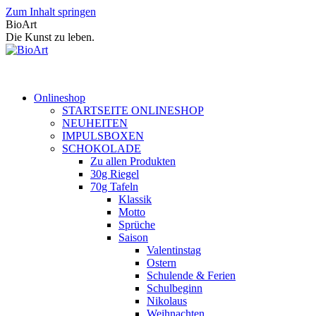
Zum Inhalt springen
BioArt
Die Kunst zu leben.
Onlineshop
STARTSEITE ONLINESHOP
NEUHEITEN
IMPULSBOXEN
SCHOKOLADE
Zu allen Produkten
30g Riegel
70g Tafeln
Klassik
Motto
Sprüche
Saison
Valentinstag
Ostern
Schulende & Ferien
Schulbeginn
Nikolaus
Weihnachten