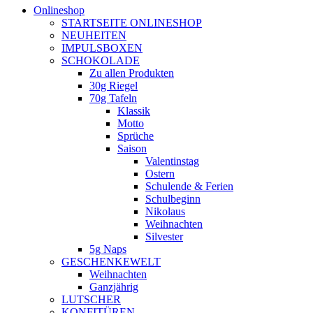
Onlineshop
STARTSEITE ONLINESHOP
NEUHEITEN
IMPULSBOXEN
SCHOKOLADE
Zu allen Produkten
30g Riegel
70g Tafeln
Klassik
Motto
Sprüche
Saison
Valentinstag
Ostern
Schulende & Ferien
Schulbeginn
Nikolaus
Weihnachten
Silvester
5g Naps
GESCHENKEWELT
Weihnachten
Ganzjährig
LUTSCHER
KONFITÜREN