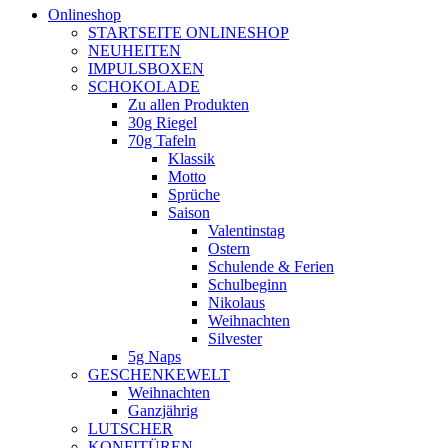
Onlineshop
STARTSEITE ONLINESHOP
NEUHEITEN
IMPULSBOXEN
SCHOKOLADE
Zu allen Produkten
30g Riegel
70g Tafeln
Klassik
Motto
Sprüche
Saison
Valentinstag
Ostern
Schulende & Ferien
Schulbeginn
Nikolaus
Weihnachten
Silvester
5g Naps
GESCHENKEWELT
Weihnachten
Ganzjährig
LUTSCHER
KONFITÜREN