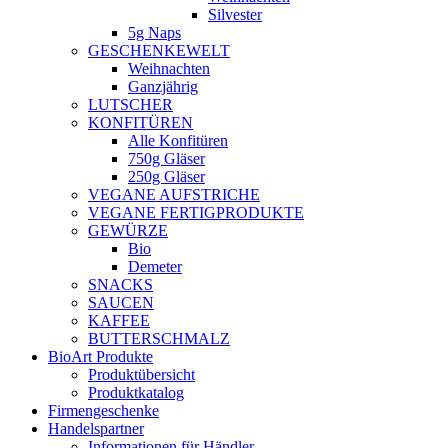
Silvester
5g Naps
GESCHENKEWELT
Weihnachten
Ganzjährig
LUTSCHER
KONFITÜREN
Alle Konfitüren
750g Gläser
250g Gläser
VEGANE AUFSTRICHE
VEGANE FERTIGPRODUKTE
GEWÜRZE
Bio
Demeter
SNACKS
SAUCEN
KAFFEE
BUTTERSCHMALZ
BioArt Produkte
Produktübersicht
Produktkatalog
Firmengeschenke
Handelspartner
Informationen für Händler