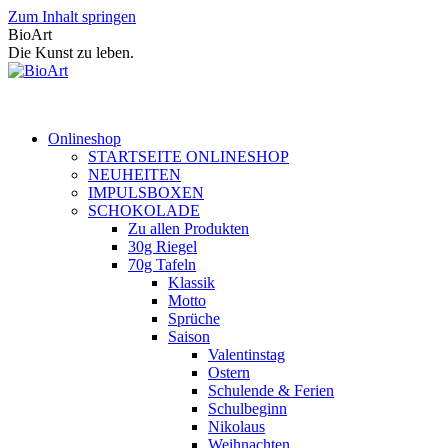
Zum Inhalt springen
BioArt
Die Kunst zu leben.
Onlineshop
STARTSEITE ONLINESHOP
NEUHEITEN
IMPULSBOXEN
SCHOKOLADE
Zu allen Produkten
30g Riegel
70g Tafeln
Klassik
Motto
Sprüche
Saison
Valentinstag
Ostern
Schulende & Ferien
Schulbeginn
Nikolaus
Weihnachten