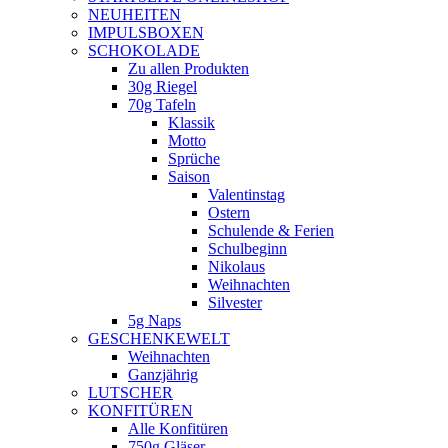
NEUHEITEN
new
IMPULSBOXEN
window
SCHOKOLADE
Zu allen Produkten
30g Riegel
70g Tafeln
Klassik
Motto
Sprüche
Saison
Valentinstag
Ostern
Schulende & Ferien
Schulbeginn
Nikolaus
Weihnachten
Silvester
5g Naps
GESCHENKEWELT
Weihnachten
Ganzjährig
LUTSCHER
KONFITÜREN
Alle Konfitüren
750g Gläser