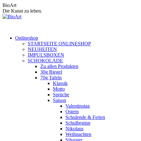
Zum
BioArt
Inhalt
Die Kunst zu leben.
springen
Onlineshop
STARTSEITE ONLINESHOP
NEUHEITEN
IMPULSBOXEN
SCHOKOLADE
Zu allen Produkten
30g Riegel
70g Tafeln
Klassik
Motto
Sprüche
Saison
Valentinstag
Ostern
Schulende & Ferien
Schulbeginn
Nikolaus
Weihnachten
Silvester