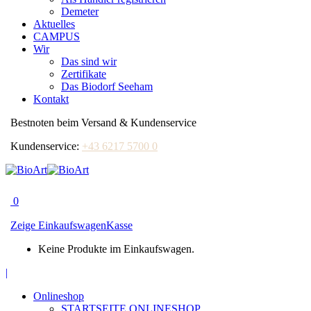
Demeter
Aktuelles
CAMPUS
Wir
Das sind wir
Zertifikate
Das Biodorf Seeham
Kontakt
Bestnoten beim Versand & Kundenservice
Kundenservice:
+43 6217 5700 0
0
Zeige Einkaufswagen
Kasse
Keine Produkte im Einkaufswagen.
Facebook
|
page
Onlineshop
opens
STARTSEITE ONLINESHOP
in