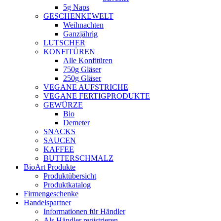
5g Naps
GESCHENKEWELT
Weihnachten
Ganzjährig
LUTSCHER
KONFITÜREN
Alle Konfitüren
750g Gläser
250g Gläser
VEGANE AUFSTRICHE
VEGANE FERTIGPRODUKTE
GEWÜRZE
Bio
Demeter
SNACKS
SAUCEN
KAFFEE
BUTTERSCHMALZ
BioArt Produkte
Produktübersicht
Produktkatalog
Firmengeschenke
Handelspartner
Informationen für Händler
Als Händler registrieren