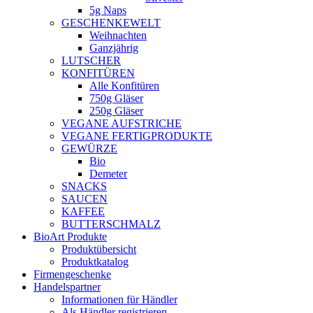
5g Naps
GESCHENKEWELT
Weihnachten
Ganzjährig
LUTSCHER
KONFITÜREN
Alle Konfitüren
750g Gläser
250g Gläser
VEGANE AUFSTRICHE
VEGANE FERTIGPRODUKTE
GEWÜRZE
Bio
Demeter
SNACKS
SAUCEN
KAFFEE
BUTTERSCHMALZ
BioArt Produkte
Produktübersicht
Produktkatalog
Firmengeschenke
Handelspartner
Informationen für Händler
Als Händler registrieren