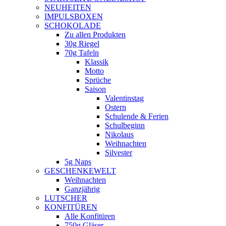
NEUHEITEN
new
IMPULSBOXEN
window
SCHOKOLADE
Zu allen Produkten
30g Riegel
70g Tafeln
Klassik
Motto
Sprüche
Saison
Valentinstag
Ostern
Schulende & Ferien
Schulbeginn
Nikolaus
Weihnachten
Silvester
5g Naps
GESCHENKEWELT
Weihnachten
Ganzjährig
LUTSCHER
KONFITÜREN
Alle Konfitüren
750g Gläser