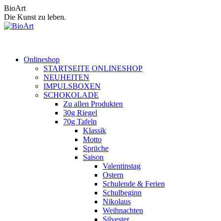
Zum
BioArt
Inhalt
Die Kunst zu leben.
springen
Onlineshop
STARTSEITE ONLINESHOP
NEUHEITEN
IMPULSBOXEN
SCHOKOLADE
Zu allen Produkten
30g Riegel
70g Tafeln
Klassik
Motto
Sprüche
Saison
Valentinstag
Ostern
Schulende & Ferien
Schulbeginn
Nikolaus
Weihnachten
Silvester