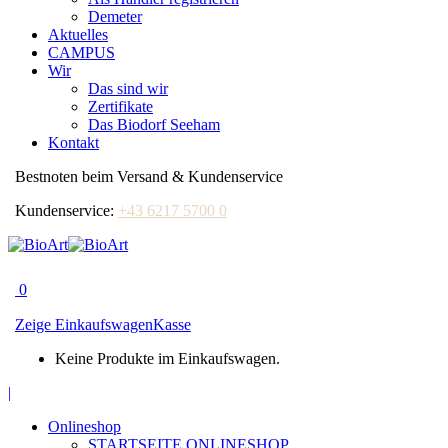
Demeter
Aktuelles
CAMPUS
Wir
Das sind wir
Zertifikate
Das Biodorf Seeham
Kontakt
Bestnoten beim Versand & Kundenservice
Kundenservice:
+43 6217 5700 0
0
Zeige Einkaufswagen
Kasse
Keine Produkte im Einkaufswagen.
Facebook
|
page
Onlineshop
opens
STARTSEITE ONLINESHOP
in