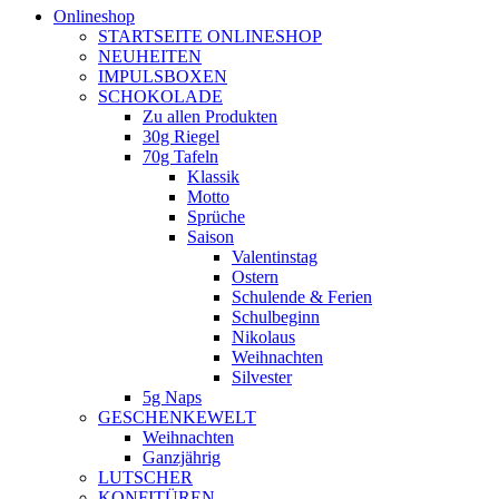
Onlineshop
STARTSEITE ONLINESHOP
NEUHEITEN
IMPULSBOXEN
SCHOKOLADE
Zu allen Produkten
30g Riegel
70g Tafeln
Klassik
Motto
Sprüche
Saison
Valentinstag
Ostern
Schulende & Ferien
Schulbeginn
Nikolaus
Weihnachten
Silvester
5g Naps
GESCHENKEWELT
Weihnachten
Ganzjährig
LUTSCHER
KONFITÜREN