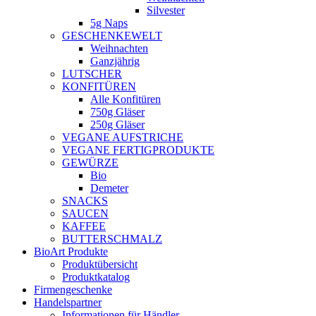
Silvester
5g Naps
GESCHENKEWELT
Weihnachten
Ganzjährig
LUTSCHER
KONFITÜREN
Alle Konfitüren
750g Gläser
250g Gläser
VEGANE AUFSTRICHE
VEGANE FERTIGPRODUKTE
GEWÜRZE
Bio
Demeter
SNACKS
SAUCEN
KAFFEE
BUTTERSCHMALZ
BioArt Produkte
Produktübersicht
Produktkatalog
Firmengeschenke
Handelspartner
Informationen für Händler