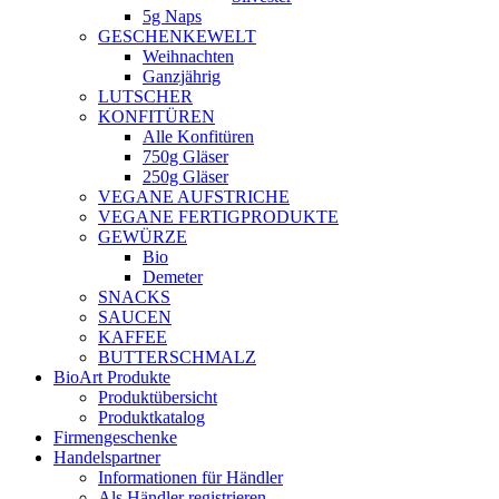
5g Naps
GESCHENKEWELT
Weihnachten
Ganzjährig
LUTSCHER
KONFITÜREN
Alle Konfitüren
750g Gläser
250g Gläser
VEGANE AUFSTRICHE
VEGANE FERTIGPRODUKTE
GEWÜRZE
Bio
Demeter
SNACKS
SAUCEN
KAFFEE
BUTTERSCHMALZ
BioArt Produkte
Produktübersicht
Produktkatalog
Firmengeschenke
Handelspartner
Informationen für Händler
Als Händler registrieren