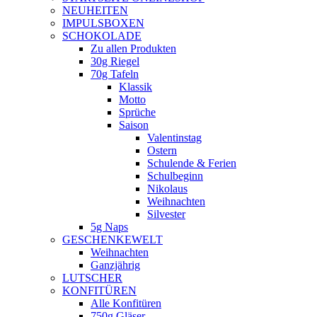
NEUHEITEN
new
IMPULSBOXEN
window
SCHOKOLADE
Zu allen Produkten
30g Riegel
70g Tafeln
Klassik
Motto
Sprüche
Saison
Valentinstag
Ostern
Schulende & Ferien
Schulbeginn
Nikolaus
Weihnachten
Silvester
5g Naps
GESCHENKEWELT
Weihnachten
Ganzjährig
LUTSCHER
KONFITÜREN
Alle Konfitüren
750g Gläser