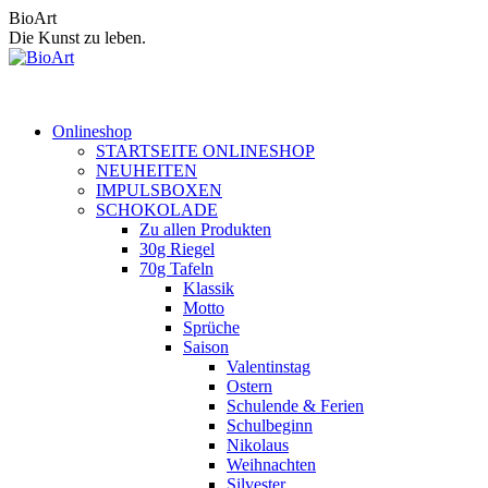
Zum
BioArt
Inhalt
Die Kunst zu leben.
springen
Onlineshop
STARTSEITE ONLINESHOP
NEUHEITEN
IMPULSBOXEN
SCHOKOLADE
Zu allen Produkten
30g Riegel
70g Tafeln
Klassik
Motto
Sprüche
Saison
Valentinstag
Ostern
Schulende & Ferien
Schulbeginn
Nikolaus
Weihnachten
Silvester