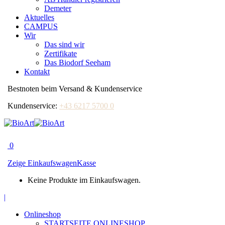
Demeter
Aktuelles
CAMPUS
Wir
Das sind wir
Zertifikate
Das Biodorf Seeham
Kontakt
Bestnoten beim Versand & Kundenservice
Kundenservice:
+43 6217 5700 0
0
Zeige Einkaufswagen
Kasse
Keine Produkte im Einkaufswagen.
Facebook
|
page
Onlineshop
opens
STARTSEITE ONLINESHOP
in