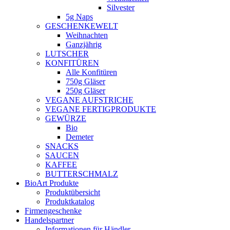
Silvester
5g Naps
GESCHENKEWELT
Weihnachten
Ganzjährig
LUTSCHER
KONFITÜREN
Alle Konfitüren
750g Gläser
250g Gläser
VEGANE AUFSTRICHE
VEGANE FERTIGPRODUKTE
GEWÜRZE
Bio
Demeter
SNACKS
SAUCEN
KAFFEE
BUTTERSCHMALZ
BioArt Produkte
Produktübersicht
Produktkatalog
Firmengeschenke
Handelspartner
Informationen für Händler