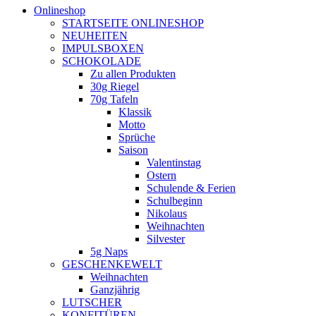
Onlineshop
STARTSEITE ONLINESHOP
NEUHEITEN
IMPULSBOXEN
SCHOKOLADE
Zu allen Produkten
30g Riegel
70g Tafeln
Klassik
Motto
Sprüche
Saison
Valentinstag
Ostern
Schulende & Ferien
Schulbeginn
Nikolaus
Weihnachten
Silvester
5g Naps
GESCHENKEWELT
Weihnachten
Ganzjährig
LUTSCHER
KONFITÜREN