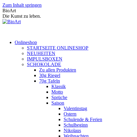
Zum Inhalt springen
BioArt
Die Kunst zu leben.
Onlineshop
STARTSEITE ONLINESHOP
NEUHEITEN
IMPULSBOXEN
SCHOKOLADE
Zu allen Produkten
30g Riegel
70g Tafeln
Klassik
Motto
Sprüche
Saison
Valentinstag
Ostern
Schulende & Ferien
Schulbeginn
Nikolaus
Weihnachten