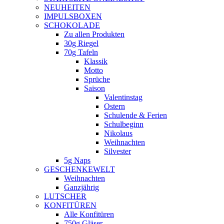
NEUHEITEN
new
IMPULSBOXEN
window
SCHOKOLADE
Zu allen Produkten
30g Riegel
70g Tafeln
Klassik
Motto
Sprüche
Saison
Valentinstag
Ostern
Schulende & Ferien
Schulbeginn
Nikolaus
Weihnachten
Silvester
5g Naps
GESCHENKEWELT
Weihnachten
Ganzjährig
LUTSCHER
KONFITÜREN
Alle Konfitüren
750g Gläser