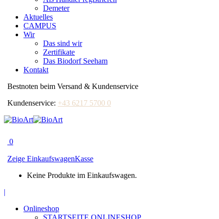
Demeter
Aktuelles
CAMPUS
Wir
Das sind wir
Zertifikate
Das Biodorf Seeham
Kontakt
Bestnoten beim Versand & Kundenservice
Kundenservice:
+43 6217 5700 0
0
Zeige Einkaufswagen
Kasse
Keine Produkte im Einkaufswagen.
|
Facebook
page
Onlineshop
opens
STARTSEITE ONLINESHOP
in