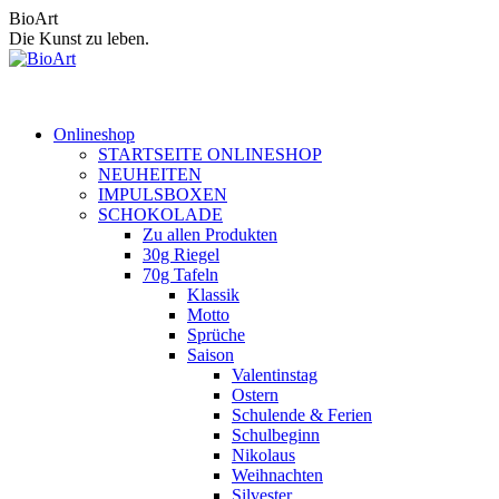
Zum
BioArt
Inhalt
Die Kunst zu leben.
springen
Onlineshop
STARTSEITE ONLINESHOP
NEUHEITEN
IMPULSBOXEN
SCHOKOLADE
Zu allen Produkten
30g Riegel
70g Tafeln
Klassik
Motto
Sprüche
Saison
Valentinstag
Ostern
Schulende & Ferien
Schulbeginn
Nikolaus
Weihnachten
Silvester