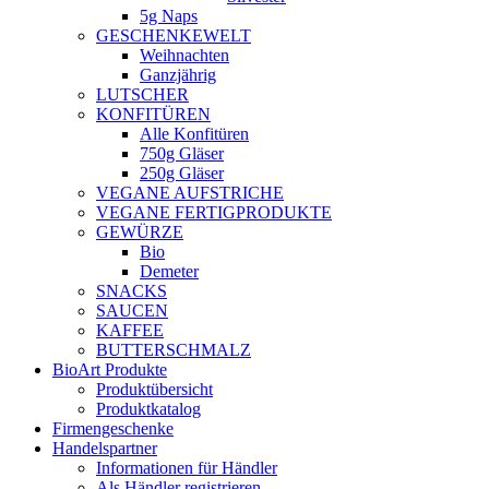
5g Naps
GESCHENKEWELT
Weihnachten
Ganzjährig
LUTSCHER
KONFITÜREN
Alle Konfitüren
750g Gläser
250g Gläser
VEGANE AUFSTRICHE
VEGANE FERTIGPRODUKTE
GEWÜRZE
Bio
Demeter
SNACKS
SAUCEN
KAFFEE
BUTTERSCHMALZ
BioArt Produkte
Produktübersicht
Produktkatalog
Firmengeschenke
Handelspartner
Informationen für Händler
Als Händler registrieren