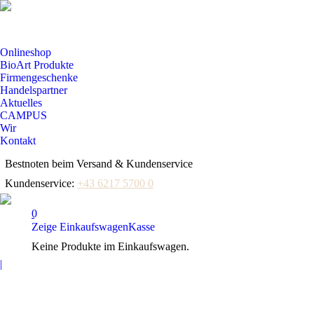
Onlineshop
BioArt Produkte
Firmengeschenke
Handelspartner
Aktuelles
CAMPUS
Wir
Kontakt
Bestnoten beim Versand & Kundenservice
Kundenservice:
+43 6217 5700 0
0
Zeige Einkaufswagen
Kasse
Keine Produkte im Einkaufswagen.
Facebook
|
page
opens
in