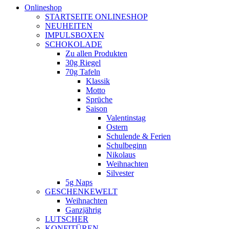
Onlineshop
STARTSEITE ONLINESHOP
NEUHEITEN
IMPULSBOXEN
SCHOKOLADE
Zu allen Produkten
30g Riegel
70g Tafeln
Klassik
Motto
Sprüche
Saison
Valentinstag
Ostern
Schulende & Ferien
Schulbeginn
Nikolaus
Weihnachten
Silvester
5g Naps
GESCHENKEWELT
Weihnachten
Ganzjährig
LUTSCHER
KONFITÜREN