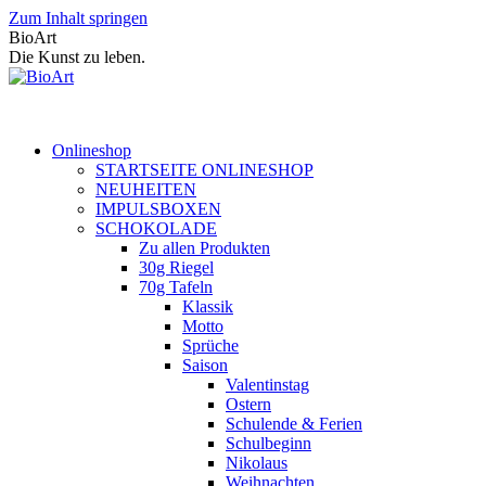
Zum Inhalt springen
BioArt
Die Kunst zu leben.
Onlineshop
STARTSEITE ONLINESHOP
NEUHEITEN
IMPULSBOXEN
SCHOKOLADE
Zu allen Produkten
30g Riegel
70g Tafeln
Klassik
Motto
Sprüche
Saison
Valentinstag
Ostern
Schulende & Ferien
Schulbeginn
Nikolaus
Weihnachten