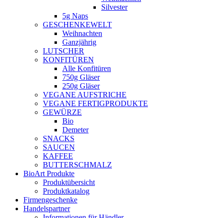
Silvester
5g Naps
GESCHENKEWELT
Weihnachten
Ganzjährig
LUTSCHER
KONFITÜREN
Alle Konfitüren
750g Gläser
250g Gläser
VEGANE AUFSTRICHE
VEGANE FERTIGPRODUKTE
GEWÜRZE
Bio
Demeter
SNACKS
SAUCEN
KAFFEE
BUTTERSCHMALZ
BioArt Produkte
Produktübersicht
Produktkatalog
Firmengeschenke
Handelspartner
Informationen für Händler