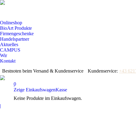
Onlineshop
BioArt Produkte
Firmengeschenke
Handelspartner
Aktuelles
CAMPUS
Wir
Kontakt
Bestnoten beim Versand & Kundenservice
Kundenservice:
+43 621
0
Zeige Einkaufswagen
Kasse
Keine Produkte im Einkaufswagen.
Facebook
|
page
opens
in
new
window