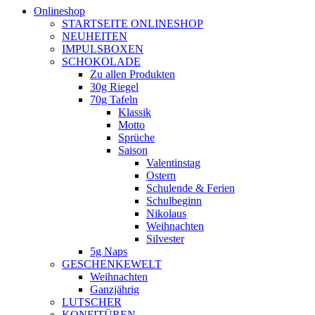
Onlineshop
STARTSEITE ONLINESHOP
NEUHEITEN
IMPULSBOXEN
SCHOKOLADE
Zu allen Produkten
30g Riegel
70g Tafeln
Klassik
Motto
Sprüche
Saison
Valentinstag
Ostern
Schulende & Ferien
Schulbeginn
Nikolaus
Weihnachten
Silvester
5g Naps
GESCHENKEWELT
Weihnachten
Ganzjährig
LUTSCHER
KONFITÜREN