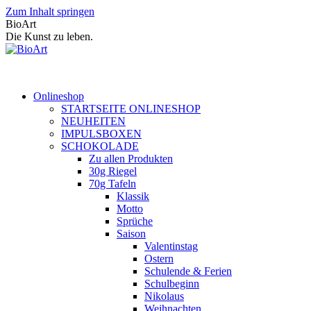
Zum Inhalt springen
BioArt
Die Kunst zu leben.
Onlineshop
STARTSEITE ONLINESHOP
NEUHEITEN
IMPULSBOXEN
SCHOKOLADE
Zu allen Produkten
30g Riegel
70g Tafeln
Klassik
Motto
Sprüche
Saison
Valentinstag
Ostern
Schulende & Ferien
Schulbeginn
Nikolaus
Weihnachten