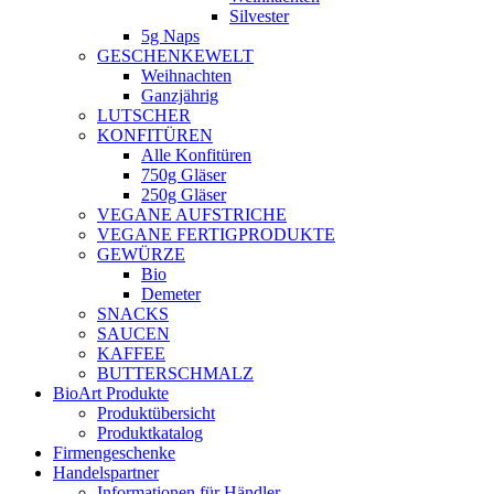
Silvester
5g Naps
GESCHENKEWELT
Weihnachten
Ganzjährig
LUTSCHER
KONFITÜREN
Alle Konfitüren
750g Gläser
250g Gläser
VEGANE AUFSTRICHE
VEGANE FERTIGPRODUKTE
GEWÜRZE
Bio
Demeter
SNACKS
SAUCEN
KAFFEE
BUTTERSCHMALZ
BioArt Produkte
Produktübersicht
Produktkatalog
Firmengeschenke
Handelspartner
Informationen für Händler