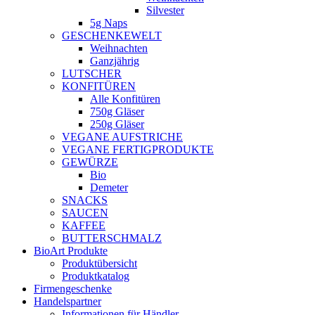
Silvester
5g Naps
GESCHENKEWELT
Weihnachten
Ganzjährig
LUTSCHER
KONFITÜREN
Alle Konfitüren
750g Gläser
250g Gläser
VEGANE AUFSTRICHE
VEGANE FERTIGPRODUKTE
GEWÜRZE
Bio
Demeter
SNACKS
SAUCEN
KAFFEE
BUTTERSCHMALZ
BioArt Produkte
Produktübersicht
Produktkatalog
Firmengeschenke
Handelspartner
Informationen für Händler