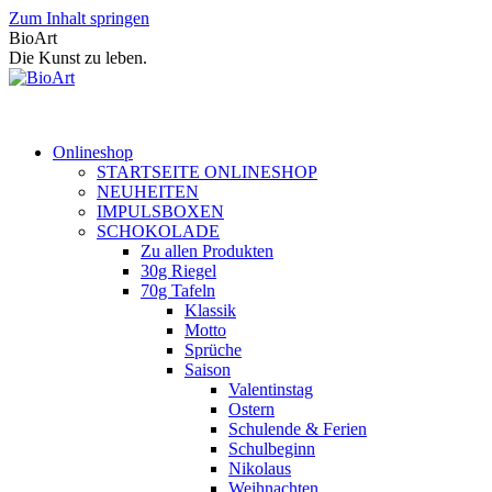
Zum Inhalt springen
BioArt
Die Kunst zu leben.
Onlineshop
STARTSEITE ONLINESHOP
NEUHEITEN
IMPULSBOXEN
SCHOKOLADE
Zu allen Produkten
30g Riegel
70g Tafeln
Klassik
Motto
Sprüche
Saison
Valentinstag
Ostern
Schulende & Ferien
Schulbeginn
Nikolaus
Weihnachten