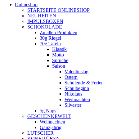
Onlineshop
STARTSEITE ONLINESHOP
NEUHEITEN
IMPULSBOXEN
SCHOKOLADE
Zu allen Produkten
30g Riegel
70g Tafeln
Klassik
Motto
Sprüche
Saison
Valentinstag
Ostern
Schulende & Ferien
Schulbeginn
Nikolaus
Weihnachten
Silvester
5g Naps
GESCHENKEWELT
Weihnachten
Ganzjährig
LUTSCHER
KONFITÜREN