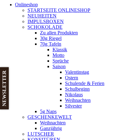
Onlineshop
STARTSEITE ONLINESHOP
NEUHEITEN
IMPULSBOXEN
SCHOKOLADE
Zu allen Produkten
30g Riegel
70g Tafeln
Klassik
Motto
Sprüche
Saison
Valentinstag
NEWSLETTER
Ostern
Schulende & Ferien
Schulbeginn
Nikolaus
Weihnachten
Silvester
5g Naps
GESCHENKEWELT
Weihnachten
Ganzjährig
LUTSCHER
KONFITÜREN