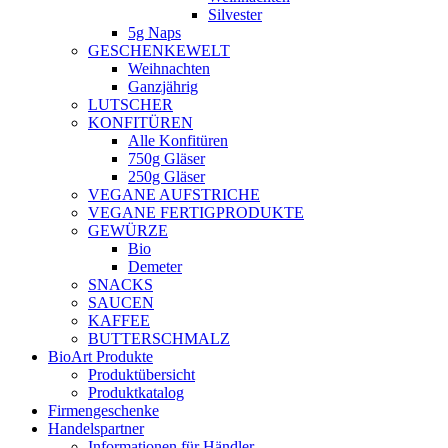
Silvester
5g Naps
GESCHENKEWELT
Weihnachten
Ganzjährig
LUTSCHER
KONFITÜREN
Alle Konfitüren
750g Gläser
250g Gläser
VEGANE AUFSTRICHE
VEGANE FERTIGPRODUKTE
GEWÜRZE
Bio
Demeter
SNACKS
SAUCEN
KAFFEE
BUTTERSCHMALZ
BioArt Produkte
Produktübersicht
Produktkatalog
Firmengeschenke
Handelspartner
Informationen für Händler