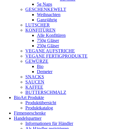
5g Naps
GESCHENKEWELT
Weihnachten
Ganzjährig
LUTSCHER
KONFITÜREN
Alle Konfitüren
750g Gläser
250g Gläser
VEGANE AUFSTRICHE
VEGANE FERTIGPRODUKTE
GEWÜRZE
Bio
Demeter
SNACKS
SAUCEN
KAFFEE
BUTTERSCHMALZ
BioArt Produkte
Produktübersicht
Produktkatalog
Firmengeschenke
Handelspartner
Informationen für Händler
Als Händler registrieren