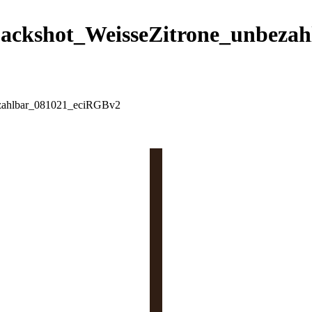
ackshot_WeisseZitrone_unbeza
ezahlbar_081021_eciRGBv2