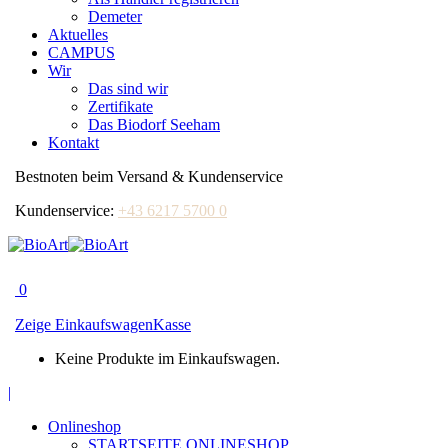
Demeter
Aktuelles
CAMPUS
Wir
Das sind wir
Zertifikate
Das Biodorf Seeham
Kontakt
Bestnoten beim Versand & Kundenservice
Kundenservice:
+43 6217 5700 0
0
Zeige Einkaufswagen
Kasse
Keine Produkte im Einkaufswagen.
Facebook
|
page
Onlineshop
opens
STARTSEITE ONLINESHOP
in