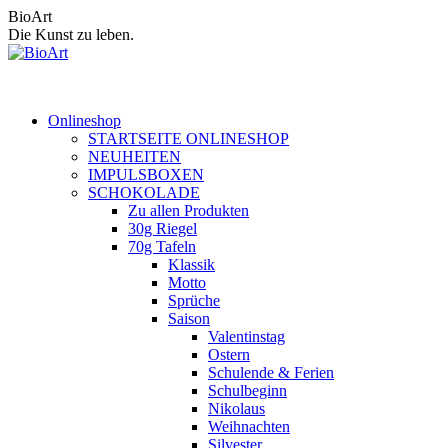
Zum
BioArt
Inhalt
Die Kunst zu leben.
springen
Onlineshop
STARTSEITE ONLINESHOP
NEUHEITEN
IMPULSBOXEN
SCHOKOLADE
Zu allen Produkten
30g Riegel
70g Tafeln
Klassik
Motto
Sprüche
Saison
Valentinstag
Ostern
Schulende & Ferien
Schulbeginn
Nikolaus
Weihnachten
Silvester