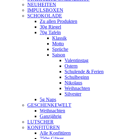
NEUHEITEN
new
IMPULSBOXEN
window
SCHOKOLADE
Zu allen Produkten
30g Riegel
70g Tafeln
Klassik
Motto
Sprüche
Saison
Valentinstag
Ostern
Schulende & Ferien
Schulbeginn
Nikolaus
Weihnachten
Silvester
5g Naps
GESCHENKEWELT
Weihnachten
Ganzjährig
LUTSCHER
KONFITÜREN
Alle Konfitüren
750g Gläser