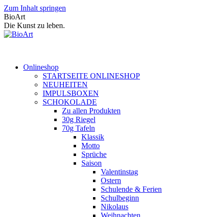
Zum Inhalt springen
BioArt
Die Kunst zu leben.
Onlineshop
STARTSEITE ONLINESHOP
NEUHEITEN
IMPULSBOXEN
SCHOKOLADE
Zu allen Produkten
30g Riegel
70g Tafeln
Klassik
Motto
Sprüche
Saison
Valentinstag
Ostern
Schulende & Ferien
Schulbeginn
Nikolaus
Weihnachten