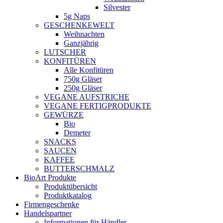
Silvester
5g Naps
GESCHENKEWELT
Weihnachten
Ganzjährig
LUTSCHER
KONFITÜREN
Alle Konfitüren
750g Gläser
250g Gläser
VEGANE AUFSTRICHE
VEGANE FERTIGPRODUKTE
GEWÜRZE
Bio
Demeter
SNACKS
SAUCEN
KAFFEE
BUTTERSCHMALZ
BioArt Produkte
Produktübersicht
Produktkatalog
Firmengeschenke
Handelspartner
Informationen für Händler