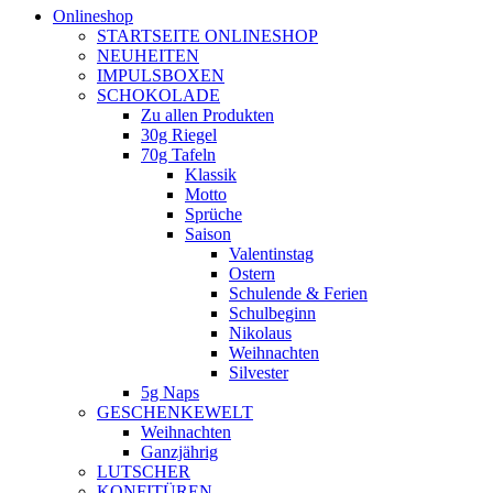
Onlineshop
STARTSEITE ONLINESHOP
NEUHEITEN
IMPULSBOXEN
SCHOKOLADE
Zu allen Produkten
30g Riegel
70g Tafeln
Klassik
Motto
Sprüche
Saison
Valentinstag
Ostern
Schulende & Ferien
Schulbeginn
Nikolaus
Weihnachten
Silvester
5g Naps
GESCHENKEWELT
Weihnachten
Ganzjährig
LUTSCHER
KONFITÜREN