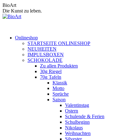
Zum
BioArt
Inhalt
Die Kunst zu leben.
springen
Onlineshop
STARTSEITE ONLINESHOP
NEUHEITEN
IMPULSBOXEN
SCHOKOLADE
Zu allen Produkten
30g Riegel
70g Tafeln
Klassik
Motto
Sprüche
Saison
Valentinstag
Ostern
Schulende & Ferien
Schulbeginn
Nikolaus
Weihnachten
Silvester