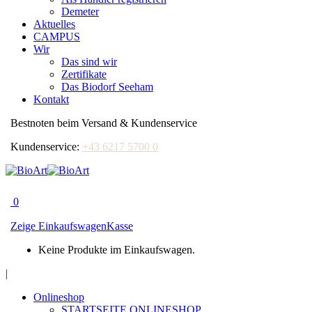
Demeter
Aktuelles
CAMPUS
Wir
Das sind wir
Zertifikate
Das Biodorf Seeham
Kontakt
Bestnoten beim Versand & Kundenservice
Kundenservice:
+43 6217 5700 0
0
Zeige Einkaufswagen
Kasse
Keine Produkte im Einkaufswagen.
Facebook
|
page
Onlineshop
opens
STARTSEITE ONLINESHOP
in