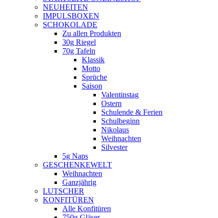
NEUHEITEN
new
IMPULSBOXEN
window
SCHOKOLADE
Zu allen Produkten
30g Riegel
70g Tafeln
Klassik
Motto
Sprüche
Saison
Valentinstag
Ostern
Schulende & Ferien
Schulbeginn
Nikolaus
Weihnachten
Silvester
5g Naps
GESCHENKEWELT
Weihnachten
Ganzjährig
LUTSCHER
KONFITÜREN
Alle Konfitüren
750g Gläser