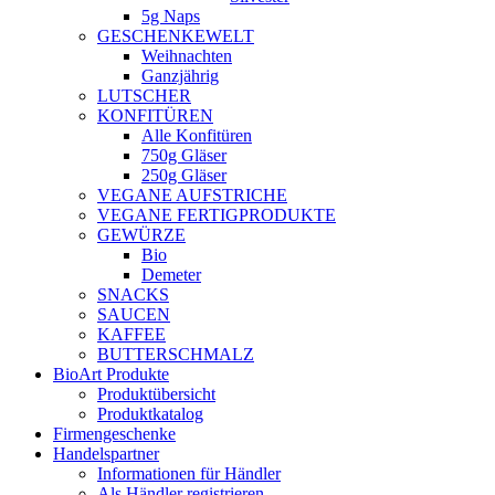
5g Naps
GESCHENKEWELT
Weihnachten
Ganzjährig
LUTSCHER
KONFITÜREN
Alle Konfitüren
750g Gläser
250g Gläser
VEGANE AUFSTRICHE
VEGANE FERTIGPRODUKTE
GEWÜRZE
Bio
Demeter
SNACKS
SAUCEN
KAFFEE
BUTTERSCHMALZ
BioArt Produkte
Produktübersicht
Produktkatalog
Firmengeschenke
Handelspartner
Informationen für Händler
Als Händler registrieren