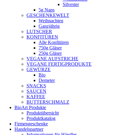
Silvester
5g Naps
GESCHENKEWELT
Weihnachten
Ganzjährig
LUTSCHER
KONFITÜREN
Alle Konfitüren
750g Gläser
250g Gläser
VEGANE AUFSTRICHE
VEGANE FERTIGPRODUKTE
GEWÜRZE
Bio
Demeter
SNACKS
SAUCEN
KAFFEE
BUTTERSCHMALZ
BioArt Produkte
Produktübersicht
Produktkatalog
Firmengeschenke
Handelspartner
Informationen für Händler