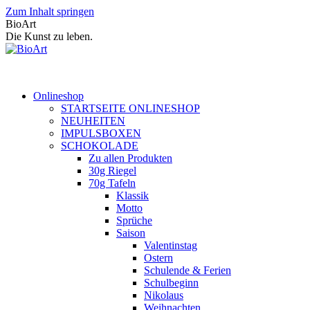
Zum Inhalt springen
BioArt
Die Kunst zu leben.
Onlineshop
STARTSEITE ONLINESHOP
NEUHEITEN
IMPULSBOXEN
SCHOKOLADE
Zu allen Produkten
30g Riegel
70g Tafeln
Klassik
Motto
Sprüche
Saison
Valentinstag
Ostern
Schulende & Ferien
Schulbeginn
Nikolaus
Weihnachten