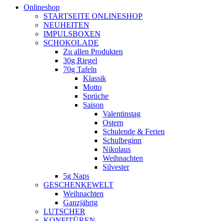
Onlineshop
STARTSEITE ONLINESHOP
NEUHEITEN
IMPULSBOXEN
SCHOKOLADE
Zu allen Produkten
30g Riegel
70g Tafeln
Klassik
Motto
Sprüche
Saison
Valentinstag
Ostern
Schulende & Ferien
Schulbeginn
Nikolaus
Weihnachten
Silvester
5g Naps
GESCHENKEWELT
Weihnachten
Ganzjährig
LUTSCHER
KONFITÜREN