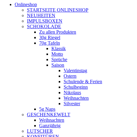
Onlineshop
STARTSEITE ONLINESHOP
NEUHEITEN
IMPULSBOXEN
SCHOKOLADE
Zu allen Produkten
30g Riegel
70g Tafeln
Klassik
Motto
Sprüche
Saison
Valentinstag
Ostern
Schulende & Ferien
Schulbeginn
Nikolaus
Weihnachten
Silvester
5g Naps
GESCHENKEWELT
Weihnachten
Ganzjährig
LUTSCHER
KONFITÜREN