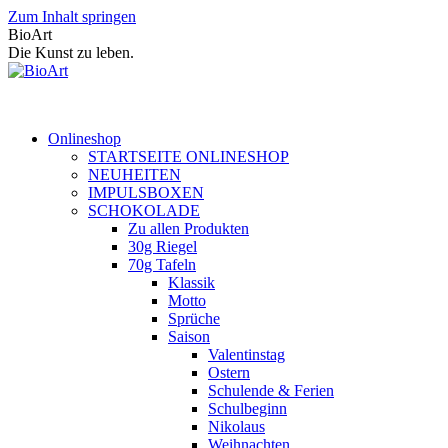
Zum Inhalt springen
BioArt
Die Kunst zu leben.
Onlineshop
STARTSEITE ONLINESHOP
NEUHEITEN
IMPULSBOXEN
SCHOKOLADE
Zu allen Produkten
30g Riegel
70g Tafeln
Klassik
Motto
Sprüche
Saison
Valentinstag
Ostern
Schulende & Ferien
Schulbeginn
Nikolaus
Weihnachten