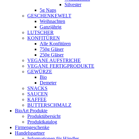
Silvester
5g Naps
GESCHENKEWELT
Weihnachten
Ganzjährig
LUTSCHER
KONFITÜREN
Alle Konfitüren
750g Gläser
250g Gläser
VEGANE AUFSTRICHE
VEGANE FERTIGPRODUKTE
GEWÜRZE
Bio
Demeter
SNACKS
SAUCEN
KAFFEE
BUTTERSCHMALZ
BioArt Produkte
Produktübersicht
Produktkatalog
Firmengeschenke
Handelspartner
Informationen für Händler