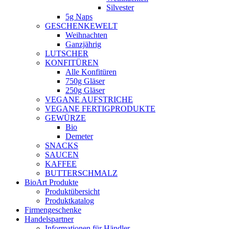
Silvester
5g Naps
GESCHENKEWELT
Weihnachten
Ganzjährig
LUTSCHER
KONFITÜREN
Alle Konfitüren
750g Gläser
250g Gläser
VEGANE AUFSTRICHE
VEGANE FERTIGPRODUKTE
GEWÜRZE
Bio
Demeter
SNACKS
SAUCEN
KAFFEE
BUTTERSCHMALZ
BioArt Produkte
Produktübersicht
Produktkatalog
Firmengeschenke
Handelspartner
Informationen für Händler