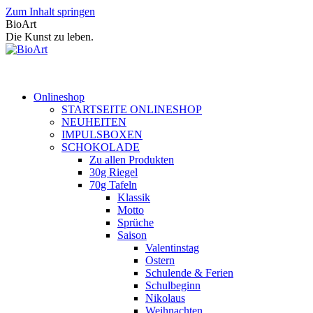
Zum Inhalt springen
BioArt
Die Kunst zu leben.
Onlineshop
STARTSEITE ONLINESHOP
NEUHEITEN
IMPULSBOXEN
SCHOKOLADE
Zu allen Produkten
30g Riegel
70g Tafeln
Klassik
Motto
Sprüche
Saison
Valentinstag
Ostern
Schulende & Ferien
Schulbeginn
Nikolaus
Weihnachten