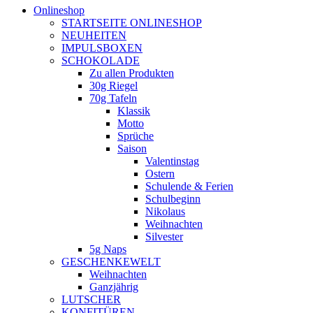
Onlineshop
STARTSEITE ONLINESHOP
NEUHEITEN
IMPULSBOXEN
SCHOKOLADE
Zu allen Produkten
30g Riegel
70g Tafeln
Klassik
Motto
Sprüche
Saison
Valentinstag
Ostern
Schulende & Ferien
Schulbeginn
Nikolaus
Weihnachten
Silvester
5g Naps
GESCHENKEWELT
Weihnachten
Ganzjährig
LUTSCHER
KONFITÜREN