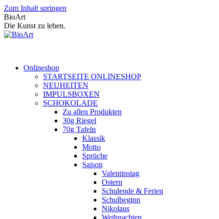
Zum Inhalt springen
BioArt
Die Kunst zu leben.
Onlineshop
STARTSEITE ONLINESHOP
NEUHEITEN
IMPULSBOXEN
SCHOKOLADE
Zu allen Produkten
30g Riegel
70g Tafeln
Klassik
Motto
Sprüche
Saison
Valentinstag
Ostern
Schulende & Ferien
Schulbeginn
Nikolaus
Weihnachten