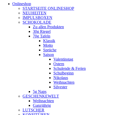
Onlineshop
STARTSEITE ONLINESHOP
NEUHEITEN
IMPULSBOXEN
SCHOKOLADE
Zu allen Produkten
30g Riegel
70g Tafeln
Klassik
Motto
Sprüche
Saison
Valentinstag
Ostern
Schulende & Ferien
Schulbeginn
Nikolaus
Weihnachten
Silvester
5g Naps
GESCHENKEWELT
Weihnachten
Ganzjährig
LUTSCHER
KONFITÜREN