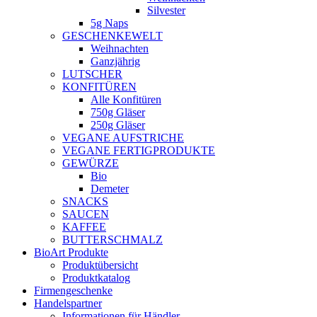
Silvester
5g Naps
GESCHENKEWELT
Weihnachten
Ganzjährig
LUTSCHER
KONFITÜREN
Alle Konfitüren
750g Gläser
250g Gläser
VEGANE AUFSTRICHE
VEGANE FERTIGPRODUKTE
GEWÜRZE
Bio
Demeter
SNACKS
SAUCEN
KAFFEE
BUTTERSCHMALZ
BioArt Produkte
Produktübersicht
Produktkatalog
Firmengeschenke
Handelspartner
Informationen für Händler