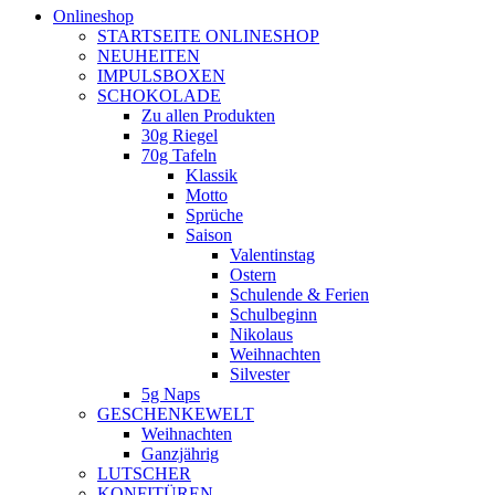
Onlineshop
STARTSEITE ONLINESHOP
NEUHEITEN
IMPULSBOXEN
SCHOKOLADE
Zu allen Produkten
30g Riegel
70g Tafeln
Klassik
Motto
Sprüche
Saison
Valentinstag
Ostern
Schulende & Ferien
Schulbeginn
Nikolaus
Weihnachten
Silvester
5g Naps
GESCHENKEWELT
Weihnachten
Ganzjährig
LUTSCHER
KONFITÜREN