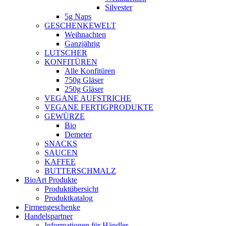
Silvester
5g Naps
GESCHENKEWELT
Weihnachten
Ganzjährig
LUTSCHER
KONFITÜREN
Alle Konfitüren
750g Gläser
250g Gläser
VEGANE AUFSTRICHE
VEGANE FERTIGPRODUKTE
GEWÜRZE
Bio
Demeter
SNACKS
SAUCEN
KAFFEE
BUTTERSCHMALZ
BioArt Produkte
Produktübersicht
Produktkatalog
Firmengeschenke
Handelspartner
Informationen für Händler