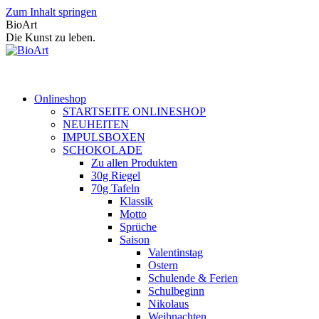
Zum Inhalt springen
BioArt
Die Kunst zu leben.
Onlineshop
STARTSEITE ONLINESHOP
NEUHEITEN
IMPULSBOXEN
SCHOKOLADE
Zu allen Produkten
30g Riegel
70g Tafeln
Klassik
Motto
Sprüche
Saison
Valentinstag
Ostern
Schulende & Ferien
Schulbeginn
Nikolaus
Weihnachten