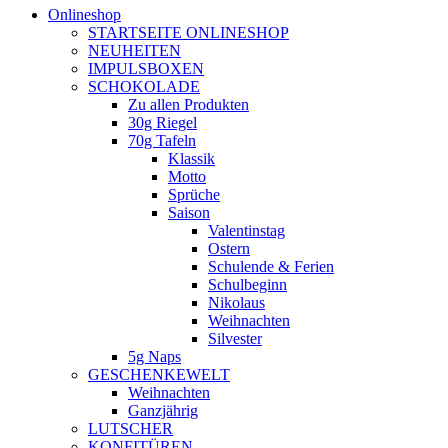
Onlineshop
STARTSEITE ONLINESHOP
NEUHEITEN
IMPULSBOXEN
SCHOKOLADE
Zu allen Produkten
30g Riegel
70g Tafeln
Klassik
Motto
Sprüche
Saison
Valentinstag
Ostern
Schulende & Ferien
Schulbeginn
Nikolaus
Weihnachten
Silvester
5g Naps
GESCHENKEWELT
Weihnachten
Ganzjährig
LUTSCHER
KONFITÜREN