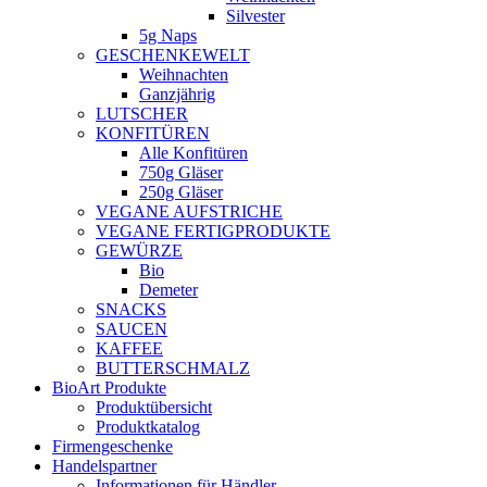
Silvester
5g Naps
GESCHENKEWELT
Weihnachten
Ganzjährig
LUTSCHER
KONFITÜREN
Alle Konfitüren
750g Gläser
250g Gläser
VEGANE AUFSTRICHE
VEGANE FERTIGPRODUKTE
GEWÜRZE
Bio
Demeter
SNACKS
SAUCEN
KAFFEE
BUTTERSCHMALZ
BioArt Produkte
Produktübersicht
Produktkatalog
Firmengeschenke
Handelspartner
Informationen für Händler