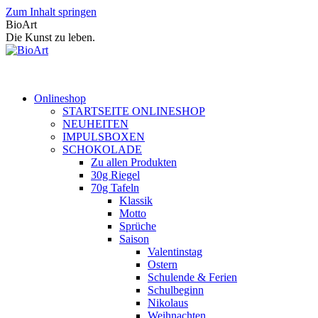
Zum Inhalt springen
BioArt
Die Kunst zu leben.
Onlineshop
STARTSEITE ONLINESHOP
NEUHEITEN
IMPULSBOXEN
SCHOKOLADE
Zu allen Produkten
30g Riegel
70g Tafeln
Klassik
Motto
Sprüche
Saison
Valentinstag
Ostern
Schulende & Ferien
Schulbeginn
Nikolaus
Weihnachten