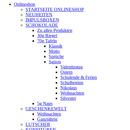
Onlineshop
STARTSEITE ONLINESHOP
NEUHEITEN
IMPULSBOXEN
SCHOKOLADE
Zu allen Produkten
30g Riegel
70g Tafeln
Klassik
Motto
Sprüche
Saison
Valentinstag
Ostern
Schulende & Ferien
Schulbeginn
Nikolaus
Weihnachten
Silvester
5g Naps
GESCHENKEWELT
Weihnachten
Ganzjährig
LUTSCHER
KONFITÜREN