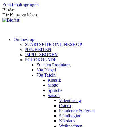
Zum Inhalt springen
BioArt
Die Kunst zu leben.
Onlineshop
STARTSEITE ONLINESHOP
NEUHEITEN
IMPULSBOXEN
SCHOKOLADE
Zu allen Produkten
30g Riegel
70g Tafeln
Klassik
Motto
Sprüche
Saison
Valentinstag
Ostern
Schulende & Ferien
Schulbeginn
Nikolaus
Weihnachten