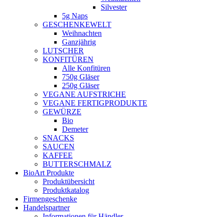
Silvester
5g Naps
GESCHENKEWELT
Weihnachten
Ganzjährig
LUTSCHER
KONFITÜREN
Alle Konfitüren
750g Gläser
250g Gläser
VEGANE AUFSTRICHE
VEGANE FERTIGPRODUKTE
GEWÜRZE
Bio
Demeter
SNACKS
SAUCEN
KAFFEE
BUTTERSCHMALZ
BioArt Produkte
Produktübersicht
Produktkatalog
Firmengeschenke
Handelspartner
Informationen für Händler