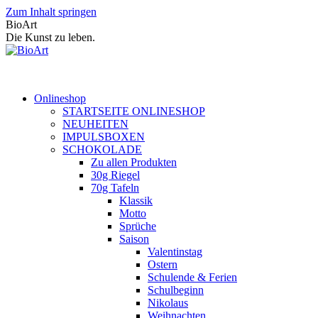
Zum Inhalt springen
BioArt
Die Kunst zu leben.
Onlineshop
STARTSEITE ONLINESHOP
NEUHEITEN
IMPULSBOXEN
SCHOKOLADE
Zu allen Produkten
30g Riegel
70g Tafeln
Klassik
Motto
Sprüche
Saison
Valentinstag
Ostern
Schulende & Ferien
Schulbeginn
Nikolaus
Weihnachten