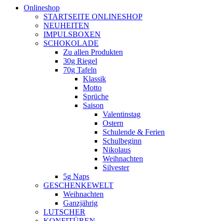
Onlineshop
STARTSEITE ONLINESHOP
NEUHEITEN
IMPULSBOXEN
SCHOKOLADE
Zu allen Produkten
30g Riegel
70g Tafeln
Klassik
Motto
Sprüche
Saison
Valentinstag
Ostern
Schulende & Ferien
Schulbeginn
Nikolaus
Weihnachten
Silvester
5g Naps
GESCHENKEWELT
Weihnachten
Ganzjährig
LUTSCHER
KONFITÜREN