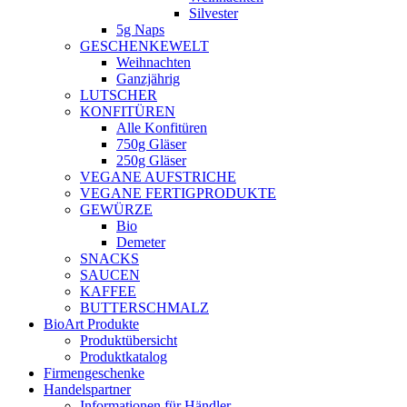
Silvester
5g Naps
GESCHENKEWELT
Weihnachten
Ganzjährig
LUTSCHER
KONFITÜREN
Alle Konfitüren
750g Gläser
250g Gläser
VEGANE AUFSTRICHE
VEGANE FERTIGPRODUKTE
GEWÜRZE
Bio
Demeter
SNACKS
SAUCEN
KAFFEE
BUTTERSCHMALZ
BioArt Produkte
Produktübersicht
Produktkatalog
Firmengeschenke
Handelspartner
Informationen für Händler