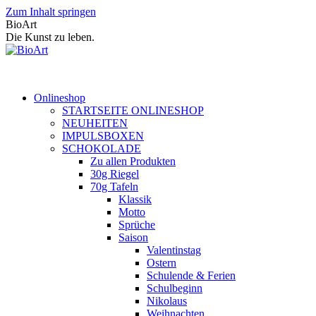
Zum Inhalt springen
BioArt
Die Kunst zu leben.
Onlineshop
STARTSEITE ONLINESHOP
NEUHEITEN
IMPULSBOXEN
SCHOKOLADE
Zu allen Produkten
30g Riegel
70g Tafeln
Klassik
Motto
Sprüche
Saison
Valentinstag
Ostern
Schulende & Ferien
Schulbeginn
Nikolaus
Weihnachten