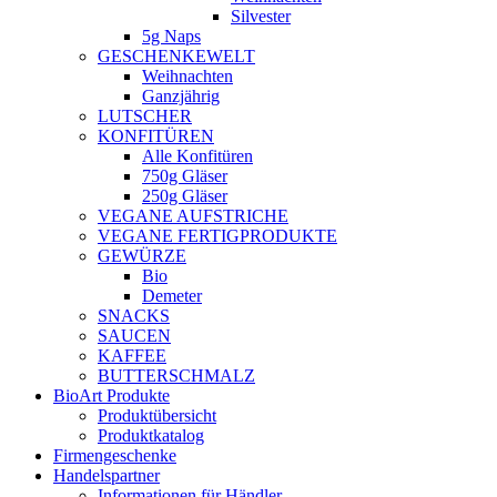
Silvester
5g Naps
GESCHENKEWELT
Weihnachten
Ganzjährig
LUTSCHER
KONFITÜREN
Alle Konfitüren
750g Gläser
250g Gläser
VEGANE AUFSTRICHE
VEGANE FERTIGPRODUKTE
GEWÜRZE
Bio
Demeter
SNACKS
SAUCEN
KAFFEE
BUTTERSCHMALZ
BioArt Produkte
Produktübersicht
Produktkatalog
Firmengeschenke
Handelspartner
Informationen für Händler