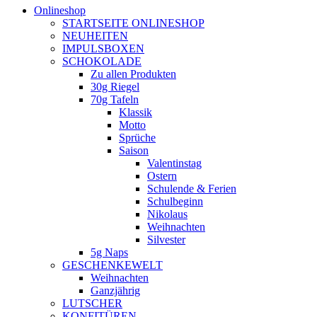
Onlineshop
STARTSEITE ONLINESHOP
NEUHEITEN
IMPULSBOXEN
SCHOKOLADE
Zu allen Produkten
30g Riegel
70g Tafeln
Klassik
Motto
Sprüche
Saison
Valentinstag
Ostern
Schulende & Ferien
Schulbeginn
Nikolaus
Weihnachten
Silvester
5g Naps
GESCHENKEWELT
Weihnachten
Ganzjährig
LUTSCHER
KONFITÜREN