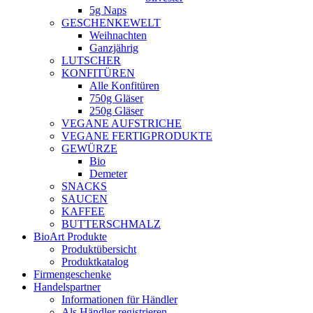
5g Naps
GESCHENKEWELT
Weihnachten
Ganzjährig
LUTSCHER
KONFITÜREN
Alle Konfitüren
750g Gläser
250g Gläser
VEGANE AUFSTRICHE
VEGANE FERTIGPRODUKTE
GEWÜRZE
Bio
Demeter
SNACKS
SAUCEN
KAFFEE
BUTTERSCHMALZ
BioArt Produkte
Produktübersicht
Produktkatalog
Firmengeschenke
Handelspartner
Informationen für Händler
Als Händler registrieren