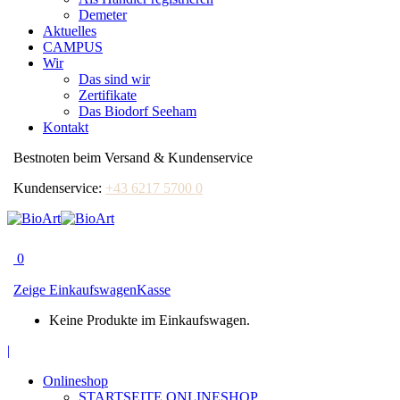
Demeter
Aktuelles
CAMPUS
Wir
Das sind wir
Zertifikate
Das Biodorf Seeham
Kontakt
Bestnoten beim Versand & Kundenservice
Kundenservice:
+43 6217 5700 0
0
Zeige Einkaufswagen
Kasse
Keine Produkte im Einkaufswagen.
Facebook
|
page
Onlineshop
opens
STARTSEITE ONLINESHOP
in