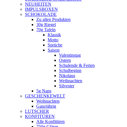
NEUHEITEN
new
IMPULSBOXEN
window
SCHOKOLADE
Zu allen Produkten
30g Riegel
70g Tafeln
Klassik
Motto
Sprüche
Saison
Valentinstag
Ostern
Schulende & Ferien
Schulbeginn
Nikolaus
Weihnachten
Silvester
5g Naps
GESCHENKEWELT
Weihnachten
Ganzjährig
LUTSCHER
KONFITÜREN
Alle Konfitüren
750g Gläser