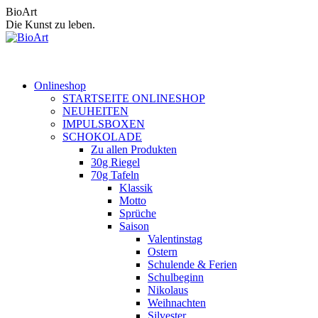
Zum
BioArt
Inhalt
Die Kunst zu leben.
springen
Onlineshop
STARTSEITE ONLINESHOP
NEUHEITEN
IMPULSBOXEN
SCHOKOLADE
Zu allen Produkten
30g Riegel
70g Tafeln
Klassik
Motto
Sprüche
Saison
Valentinstag
Ostern
Schulende & Ferien
Schulbeginn
Nikolaus
Weihnachten
Silvester