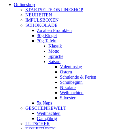
Onlineshop
STARTSEITE ONLINESHOP
NEUHEITEN
IMPULSBOXEN
SCHOKOLADE
Zu allen Produkten
30g Riegel
70g Tafeln
Klassik
Motto
Sprüche
Saison
Valentinstag
Ostern
Schulende & Ferien
Schulbeginn
Nikolaus
Weihnachten
Silvester
5g Naps
GESCHENKEWELT
Weihnachten
Ganzjährig
LUTSCHER
KONFITÜREN