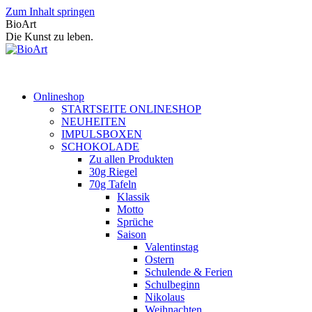
Zum Inhalt springen
BioArt
Die Kunst zu leben.
Onlineshop
STARTSEITE ONLINESHOP
NEUHEITEN
IMPULSBOXEN
SCHOKOLADE
Zu allen Produkten
30g Riegel
70g Tafeln
Klassik
Motto
Sprüche
Saison
Valentinstag
Ostern
Schulende & Ferien
Schulbeginn
Nikolaus
Weihnachten