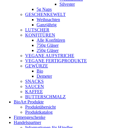
Silvester
5g Naps
GESCHENKEWELT
Weihnachten
Ganzjährig
LUTSCHER
KONFITÜREN
Alle Konfitüren
750g Gläser
250g Gläser
VEGANE AUFSTRICHE
VEGANE FERTIGPRODUKTE
GEWÜRZE
Bio
Demeter
SNACKS
SAUCEN
KAFFEE
BUTTERSCHMALZ
BioArt Produkte
Produktübersicht
Produktkatalog
Firmengeschenke
Handelspartner
Informationen für Händler