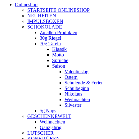
Onlineshop
STARTSEITE ONLINESHOP
NEUHEITEN
IMPULSBOXEN
SCHOKOLADE
Zu allen Produkten
30g Riegel
70g Tafeln
Klassik
Motto
Sprüche
Saison
Valentinstag
Ostern
Schulende & Ferien
Schulbeginn
Nikolaus
Weihnachten
Silvester
5g Naps
GESCHENKEWELT
Weihnachten
Ganzjährig
LUTSCHER
KONFITÜREN