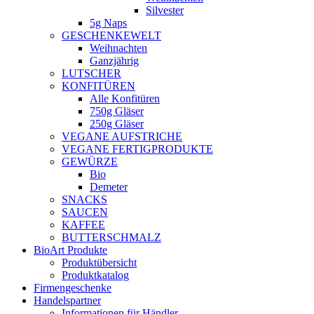
Silvester
5g Naps
GESCHENKEWELT
Weihnachten
Ganzjährig
LUTSCHER
KONFITÜREN
Alle Konfitüren
750g Gläser
250g Gläser
VEGANE AUFSTRICHE
VEGANE FERTIGPRODUKTE
GEWÜRZE
Bio
Demeter
SNACKS
SAUCEN
KAFFEE
BUTTERSCHMALZ
BioArt Produkte
Produktübersicht
Produktkatalog
Firmengeschenke
Handelspartner
Informationen für Händler