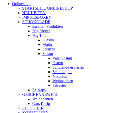
Onlineshop
STARTSEITE ONLINESHOP
NEUHEITEN
IMPULSBOXEN
SCHOKOLADE
Zu allen Produkten
30g Riegel
70g Tafeln
Klassik
Motto
Sprüche
Saison
Valentinstag
Ostern
Schulende & Ferien
Schulbeginn
Nikolaus
Weihnachten
Silvester
5g Naps
GESCHENKEWELT
Weihnachten
Ganzjährig
LUTSCHER
KONFITÜREN