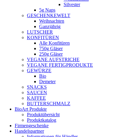
Silvester
5g Naps
GESCHENKEWELT
Weihnachten
Ganzjährig
LUTSCHER
KONFITÜREN
Alle Konfitüren
750g Gläser
250g Gläser
VEGANE AUFSTRICHE
VEGANE FERTIGPRODUKTE
GEWÜRZE
Bio
Demeter
SNACKS
SAUCEN
KAFFEE
BUTTERSCHMALZ
BioArt Produkte
Produktübersicht
Produktkatalog
Firmengeschenke
Handelspartner
Informationen für Händler