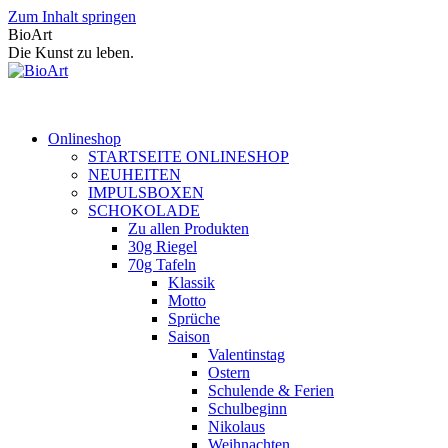
Zum Inhalt springen
BioArt
Die Kunst zu leben.
Onlineshop
STARTSEITE ONLINESHOP
NEUHEITEN
IMPULSBOXEN
SCHOKOLADE
Zu allen Produkten
30g Riegel
70g Tafeln
Klassik
Motto
Sprüche
Saison
Valentinstag
Ostern
Schulende & Ferien
Schulbeginn
Nikolaus
Weihnachten