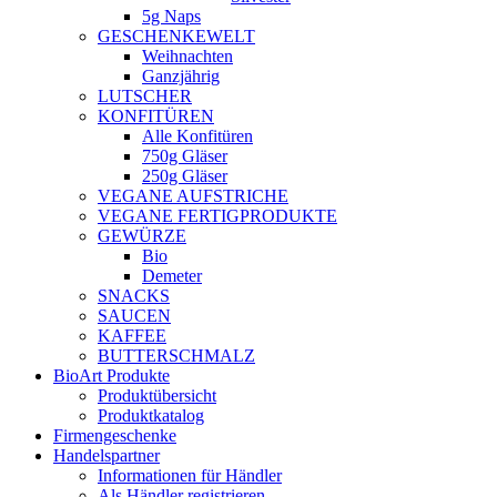
5g Naps
GESCHENKEWELT
Weihnachten
Ganzjährig
LUTSCHER
KONFITÜREN
Alle Konfitüren
750g Gläser
250g Gläser
VEGANE AUFSTRICHE
VEGANE FERTIGPRODUKTE
GEWÜRZE
Bio
Demeter
SNACKS
SAUCEN
KAFFEE
BUTTERSCHMALZ
BioArt Produkte
Produktübersicht
Produktkatalog
Firmengeschenke
Handelspartner
Informationen für Händler
Als Händler registrieren