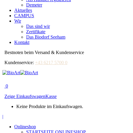
Demeter
Aktuelles
CAMPUS
Wir
Das sind wir
Zertifikate
Das Biodorf Seeham
Kontakt
Bestnoten beim Versand & Kundenservice
Kundenservice:
+43 6217 5700 0
0
Zeige Einkaufswagen
Kasse
Keine Produkte im Einkaufswagen.
Facebook
|
page
Onlineshop
opens
STARTSEITE ONLINESHOP
in