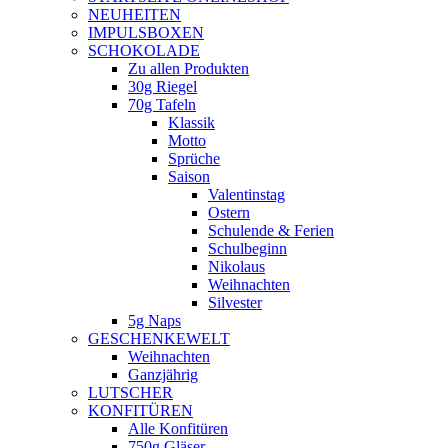
NEUHEITEN
new
IMPULSBOXEN
window
SCHOKOLADE
Zu allen Produkten
30g Riegel
70g Tafeln
Klassik
Motto
Sprüche
Saison
Valentinstag
Ostern
Schulende & Ferien
Schulbeginn
Nikolaus
Weihnachten
Silvester
5g Naps
GESCHENKEWELT
Weihnachten
Ganzjährig
LUTSCHER
KONFITÜREN
Alle Konfitüren
750g Gläser