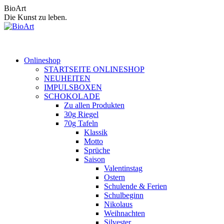
Zum
BioArt
Inhalt
Die Kunst zu leben.
springen
Onlineshop
STARTSEITE ONLINESHOP
NEUHEITEN
IMPULSBOXEN
SCHOKOLADE
Zu allen Produkten
30g Riegel
70g Tafeln
Klassik
Motto
Sprüche
Saison
Valentinstag
Ostern
Schulende & Ferien
Schulbeginn
Nikolaus
Weihnachten
Silvester